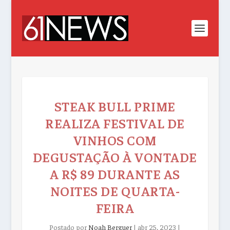
STEAK BULL PRIME
REALIZA FESTIVAL DE
VINHOS COM
DEGUSTAÇÃO À VONTADE
A R$ 89 DURANTE AS
NOITES DE QUARTA-
FEIRA
Postado por
Noah Berguer
|
abr 25, 2023
|