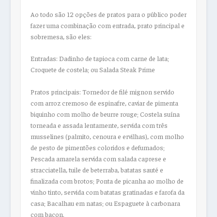
Ao todo são 12 opções de pratos para o público poder
fazer uma combinação com entrada, prato principal e
sobremesa, são eles:
Entradas:
Dadinho de tapioca com carne de lata;
Croquete de costela; ou Salada Steak Prime
Pratos principais:
Tornedor de filé mignon servido
com arroz cremoso de espinafre, caviar de pimenta
biquinho com molho de beurre rouge; Costela suína
torneada e assada lentamente, servida com três
musselines (palmito, cenoura e ervilhas), com molho
de pesto de pimentões coloridos e defumados;
Pescada amarela servida com salada caprese e
stracciatella, tuile de beterraba, batatas sauté e
finalizada com brotos; Ponta de picanha ao molho de
vinho tinto, servida com batatas gratinadas e farofa da
casa; Bacalhau em natas; ou Espaguete à carbonara
com bacon.