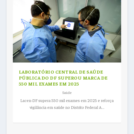
FLASHBACK DANCE – PRIMEIRA DO
NOTÍCIAS POPULARES
TRIBUTO AO LINKIN PARK E SYSTEM
ANO
OF A DOWN – ...
LABORATÓRIO CENTRAL DE SAÚDE
PÚBLICA DO DF SUPEROU MARCA DE
550 MIL EXAMES EM 2025
Saúde
Lacen-DF supera 550 mil exames em 2025 e reforça
vigilância em saúde no Distrito Federal A...