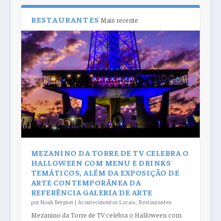
RESTAURANTES
Mais recente
MEZANINO DA TORRE DE TV CELEBRA O
HALLOWEEN COM MENU E DRINKS
TEMÁTICOS, ALÉM DA EXPOSIÇÃO DE
ARTE CONTEMPORÂNEA DA
REFERÊNCIA GALERIA DE ARTE
por
Noah Berguer
|
Acontecimentos Locais
,
Restaurantes
Mezanino da Torre de TV celebra o Halloween com