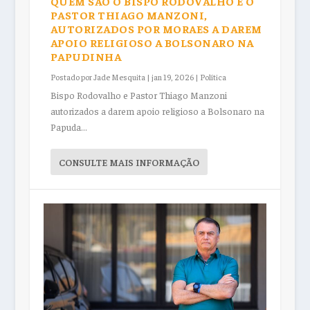
QUEM SÃO O BISPO RODOVALHO E O
PASTOR THIAGO MANZONI,
AUTORIZADOS POR MORAES A DAREM
APOIO RELIGIOSO A BOLSONARO NA
PAPUDINHA
Postado por
Jade Mesquita
|
jan 19, 2026
|
Política
Bispo Rodovalho e Pastor Thiago Manzoni
autorizados a darem apoio religioso a Bolsonaro na
Papuda...
CONSULTE MAIS INFORMAÇÃO