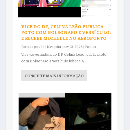
VICE DO DF, CELINA LEÃO PUBLICA
FOTO COM BOLSONARO E VERSÍCULO;
E RECEBE MICHELLE NO AEROPORTO
Postado por
Jade Mesquita
|
nov 23, 2025
|
Política
Vice-governadora do DF, Celina Leão, publica foto
com Bolsonaro e versículo bíblico A...
CONSULTE MAIS INFORMAÇÃO