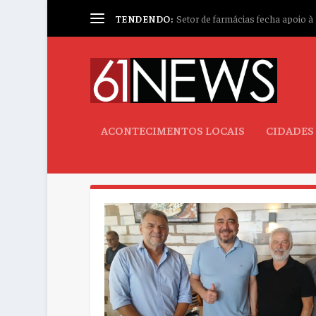
TENDENDO:
Setor de farmácias fecha apoio à p
ACONTECIMENTOS LOCAIS
CIDADES
AUTOR:
THEO MELO