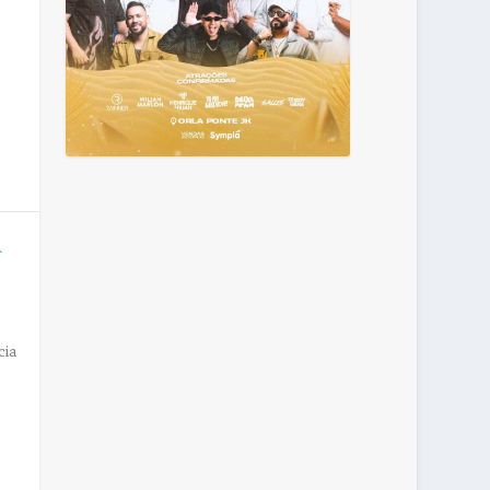
A
S
cia