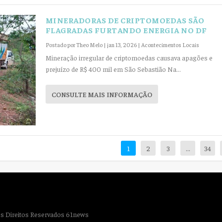
MINERADORAS DE CRIPTOMOEDAS SÃO
FLAGRADAS FURTANDO ENERGIA NO DF
Postado por
Theo Melo
|
jan 13, 2026
|
Acontecimentos Locais
Mineração irregular de criptomoedas causava apagões e
prejuízo de R$ 400 mil em São Sebastião Na...
CONSULTE MAIS INFORMAÇÃO
1
2
3
…
34
s Direitos Reservados 61news