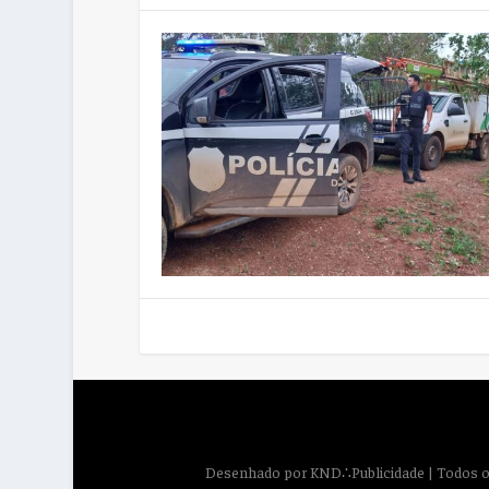
Desenhado por
KND∴Publicidade
| Todos o