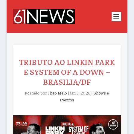
TRIBUTO AO LINKIN PARK
E SYSTEM OF A DOWN –
BRASILIA/DF
Postado por
Theo Melo
|
jan 5, 2026
|
Shows e
Eventos