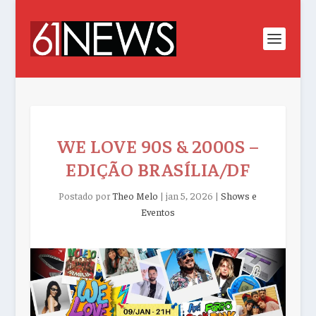
WE LOVE 90S & 2000S –
EDIÇÃO BRASÍLIA/DF
Postado por
Theo Melo
|
jan 5, 2026
|
Shows e
Eventos