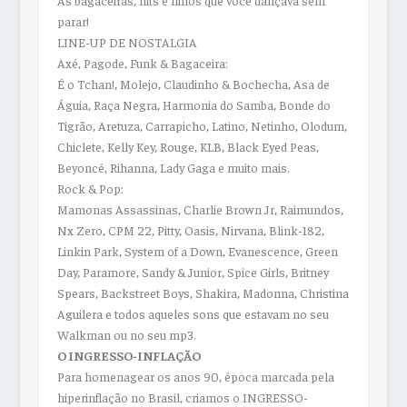
As bagaceiras, hits e hinos que você dançava sem
parar!
LINE-UP DE NOSTALGIA
Axé, Pagode, Funk & Bagaceira:
É o Tchan!, Molejo, Claudinho & Bochecha, Asa de
Águia, Raça Negra, Harmonia do Samba, Bonde do
Tigrão, Aretuza, Carrapicho, Latino, Netinho, Olodum,
Chiclete, Kelly Key, Rouge, KLB, Black Eyed Peas,
Beyoncé, Rihanna, Lady Gaga e muito mais.
Rock & Pop:
Mamonas Assassinas, Charlie Brown Jr, Raimundos,
Nx Zero, CPM 22, Pitty, Oasis, Nirvana, Blink-182,
Linkin Park, System of a Down, Evanescence, Green
Day, Paramore, Sandy & Junior, Spice Girls, Britney
Spears, Backstreet Boys, Shakira, Madonna, Christina
Aguilera e todos aqueles sons que estavam no seu
Walkman ou no seu mp3.
O INGRESSO-INFLAÇÃO
Para homenagear os anos 90, época marcada pela
hiperinflação no Brasil, criamos o INGRESSO-