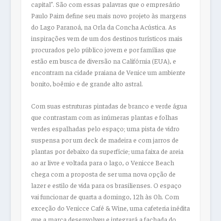
capital”. São com essas palavras que o empresário
Paulo Paim define seu mais novo projeto às margens
do Lago Paranoá, na Orla da Concha Acústica. As
inspirações vem de um dos destinos turísticos mais
procurados pelo público jovem e por famílias que
estão em busca de diversão na Califórnia (EUA), e
encontram na cidade praiana de Venice um ambiente
bonito, boêmio e de grande alto astral.
Com suas estruturas pintadas de branco e verde água
que contrastam com as inúmeras plantas e folhas
verdes espalhadas pelo espaço; uma pista de vidro
suspensa por um deck de madeira e com jarros de
plantas por debaixo da superfície; uma faixa de areia
ao ar livre e voltada para o lago, o Venicce Beach
chega com a proposta de ser uma nova opção de
lazer e estilo de vida para os brasilienses. O espaço
vai funcionar de quarta a domingo, 12h às 0h. Com
exceção do Venicce Café & Wine, uma cafeteria inédita
que a marca desenvolveu e integrará a fachada do