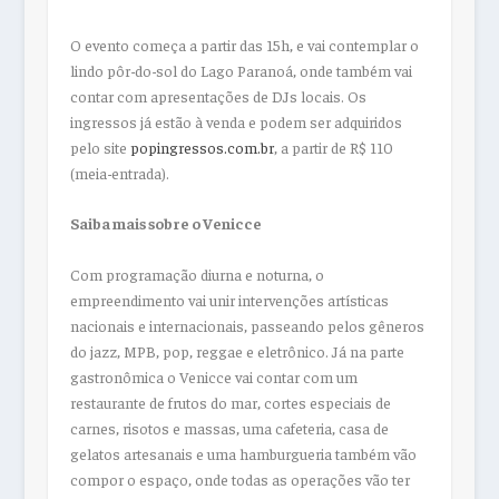
O evento começa a partir das 15h, e vai contemplar o
lindo pôr-do-sol do Lago Paranoá, onde também vai
contar com apresentações de DJs locais. Os
ingressos já estão à venda e podem ser adquiridos
pelo site
popingressos.com.br
, a partir de R$ 110
(meia-entrada).
Saiba mais sobre o Venicce
Com programação diurna e noturna, o
empreendimento vai unir intervenções artísticas
nacionais e internacionais, passeando pelos gêneros
do jazz, MPB, pop, reggae e eletrônico. Já na parte
gastronômica o Venicce vai contar com um
restaurante de frutos do mar, cortes especiais de
carnes, risotos e massas, uma cafeteria, casa de
gelatos artesanais e uma hamburgueria também vão
compor o espaço, onde todas as operações vão ter