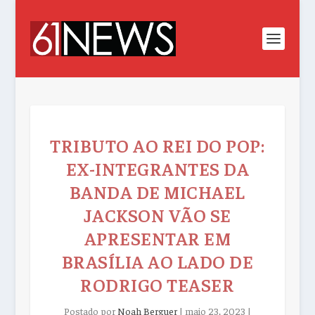
TRIBUTO AO REI DO POP:
EX-INTEGRANTES DA
BANDA DE MICHAEL
JACKSON VÃO SE
APRESENTAR EM
BRASÍLIA AO LADO DE
RODRIGO TEASER
Postado por
Noah Berguer
|
maio 23, 2023
|