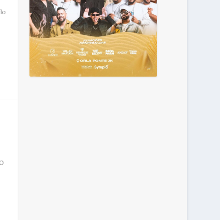
do
 O