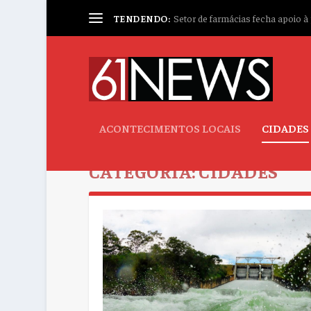
TENDENDO:
Setor de farmácias fecha apoio à p
ACONTECIMENTOS LOCAIS
CIDADES
CATEGORIA:
CIDADES