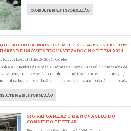
CONSULTE MAIS INFORMAÇÃO
QUE MORADIA: MAIS DE 9 MIL UNIDADES ENTREGUES 
HARES DE IMÓVEIS REGULARIZADOS NO DF EM 2024
o por
Jade Mesquita
|
dez 26, 2024
|
Cidades
hab e a Conquista da Moradia Própria na Capital Federal A Companhia de
volvimento Habitacional do Distrito Federal (Codhab) tem sido uma peça
mental na busca por soluções habitacionais para a população da capital...
NSULTE MAIS INFORMAÇÃO
SIG VAI GANHAR UMA NOVA SEDE DO
CONSELHO TUTELAR.
Postado por
Jade Mesquita
|
nov 8, 2024
|
Cidades