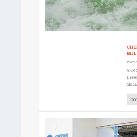
CHE
MIL
Postad
A Cod
Desen
funda
CO