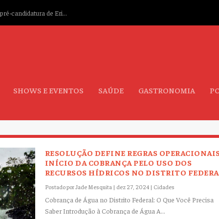
ré-candidatura de Eri...
SHOWS E EVENTOS
SAÚDE
GASTRONOMIA
PO
RESOLUÇÃO DEFINE REGRAS OPERACIONAIS
INÍCIO DA COBRANÇA PELO USO DOS
RECURSOS HÍDRICOS NO DISTRITO FEDERA
Postado por
Jade Mesquita
|
dez 27, 2024
|
Cidades
Cobrança de Água no Distrito Federal: O Que Você Precisa
Saber Introdução à Cobrança de Água A...