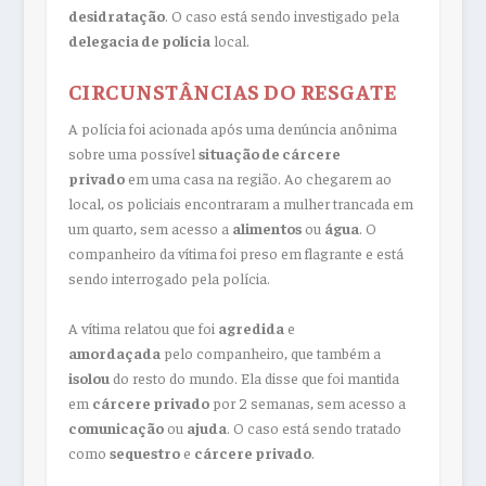
desidratação
. O caso está sendo investigado pela
delegacia de polícia
local.
CIRCUNSTÂNCIAS DO RESGATE
A polícia foi acionada após uma denúncia anônima
sobre uma possível
situação de cárcere
privado
em uma casa na região. Ao chegarem ao
local, os policiais encontraram a mulher trancada em
um quarto, sem acesso a
alimentos
ou
água
. O
companheiro da vítima foi preso em flagrante e está
sendo interrogado pela polícia.
A vítima relatou que foi
agredida
e
amordaçada
pelo companheiro, que também a
isolou
do resto do mundo. Ela disse que foi mantida
em
cárcere privado
por 2 semanas, sem acesso a
comunicação
ou
ajuda
. O caso está sendo tratado
como
sequestro
e
cárcere privado
.