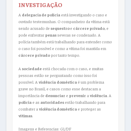
INVESTIGAÇÃO
A
delegacia de polícia
está investigando o caso e
ouvindo testemunhas. O companheiro da vítima está
sendo acusado de
sequestro
e
cárcere privado
, e
pode enfrentar
penas
severas se condenado. A
polícia também está trabalhando para entender como
o caso foi possível e como a vítima foi mantida em
cárcere privado
por tanto tempo.
A
sociedade
está chocada com o caso, e muitas
pessoas estão se perguntando como isso foi
possível. A
violência
doméstica
é um problema
grave no Brasil, e casos como esse destacam a
importância de
denunciar
e
prevenir
a
violência
. A
polícia
e as
autoridades
estão trabalhando para
combater a
violência doméstica
e proteger as
vítimas
.
Imagens e Referencias: G1/DF