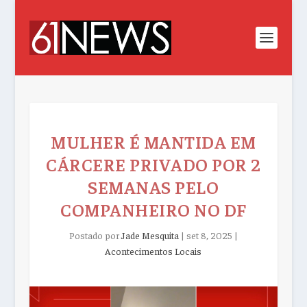
MULHER É MANTIDA EM
CÁRCERE PRIVADO POR 2
SEMANAS PELO
COMPANHEIRO NO DF
Postado por
Jade Mesquita
|
set 8, 2025
|
Acontecimentos Locais