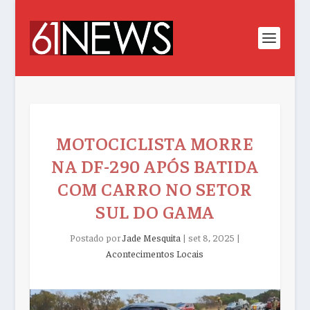
MOTOCICLISTA MORRE
NA DF-290 APÓS BATIDA
COM CARRO NO SETOR
SUL DO GAMA
Postado por
Jade Mesquita
|
set 8, 2025
|
Acontecimentos Locais