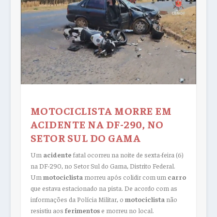
MOTOCICLISTA MORRE EM
ACIDENTE NA DF-290, NO
SETOR SUL DO GAMA
Um
acidente
fatal ocorreu na noite de sexta-feira (6)
na DF-290, no Setor Sul do Gama, Distrito Federal.
Um
motociclista
morreu após colidir com um
carro
que estava estacionado na pista. De acordo com as
informações da Polícia Militar, o
motociclista
não
resistiu aos
ferimentos
e morreu no local.