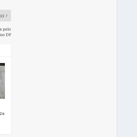
MO
s pelo
 no DF
026