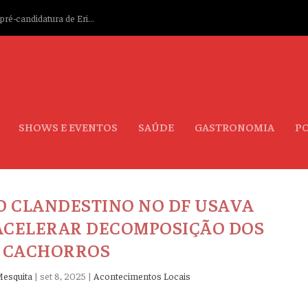
ré-candidatura de Eri...
SHOWS E EVENTOS
SAÚDE
GASTRONOMIA
PO
O CLANDESTINO NO DF USAVA
ACELERAR DECOMPOSIÇÃO DOS
CACHORROS
Mesquita
|
set 8, 2025
|
Acontecimentos Locais