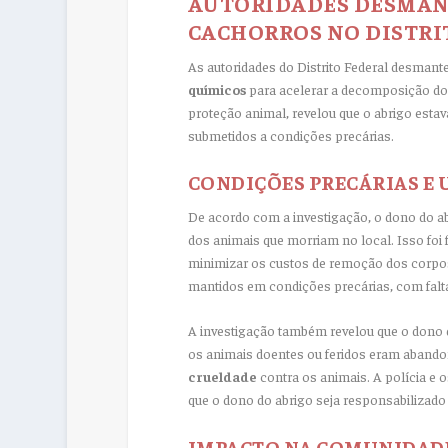
AUTORIDADES DESMAN
CACHORROS NO DISTRI
As autoridades do Distrito Federal desmant
químicos
para acelerar a decomposição dos 
proteção animal, revelou que o abrigo esta
submetidos a condições precárias.
CONDIÇÕES PRECÁRIAS E 
De acordo com a investigação, o dono do ab
dos animais que morriam no local. Isso foi 
minimizar os custos de remoção dos corpos
mantidos em condições precárias, com falt
A investigação também revelou que o dono 
os animais doentes ou feridos eram aband
crueldade
contra os animais. A polícia e 
que o dono do abrigo seja responsabilizado 
IMPACTO NA COMUNIDAD