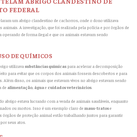
TELAM ABRIGO CLANDESTINO DE
TO FEDERAL
elaram um abrigo clandestino de cachorros, onde o dono utilizava
animais. A investigação, que foi realizada pela polícia e por órgãos de
va operando de forma ilegal e que os animais estavam sendo
USO DE QUÍMICOS
rigo utilizava
substâncias químicas
para acelerar a decomposição
feito para evitar que os corpos dos animais fossem descobertos e para
. Além disso, os animais que estavam vivos no abrigo estavam sendo
a de
alimentação
,
água
e
cuidados veterinários
.
do abrigo estava lucrando com a venda de animais saudáveis, enquanto
onados ou mortos. Isso é um exemplo claro de
maus-tratos
e
os órgãos de proteção animal estão trabalhando juntos para garantir
por seus atos.
E