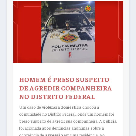
HOMEM É PRESO SUSPEITO
DE AGREDIR COMPANHEIRA
NO DISTRITO FEDERAL
Um caso de
violência doméstica
chocou a
comunidade no Distrito Federal, onde um homem foi
preso suspeito de agredir sua companheira. A
polícia
foi acionada após denúncias anônimas sobre a
ocorrência de
agressão
em uma residência. Ao