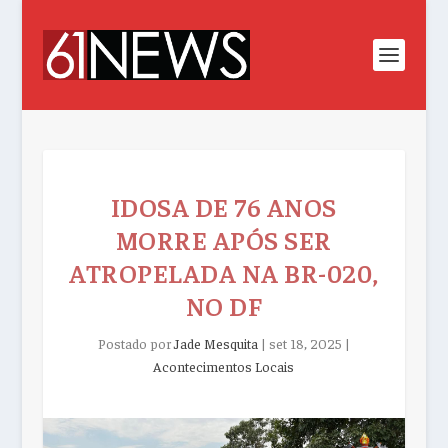
IDOSA DE 76 ANOS
MORRE APÓS SER
ATROPELADA NA BR-020,
NO DF
Postado por
Jade Mesquita
|
set 18, 2025
|
Acontecimentos Locais