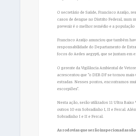
O secretário de Saúde, Francisco Araújo, r
casos de dengue no Distrito Federal, num
prevenir é o melhor remédio e a população p
Francisco Araújo anunciou que também have
responsabilidade do Departamento de Estrad
focos do Aedes aegypti, que se juntam em e
O gerente da Vigilância Ambiental de Veto
acrescentou que “o DER-DF se tornou mais 
estradas. Nesses pontos, encontramos muito
escorpiões”.
Nesta ação, serão utilizados 11 Ultra Baixo
outros 10 em Sobradinho I, II e Fercal. Alé
Sobradinho I e II e Fercal.
As rodovias que serão inspecionadas são