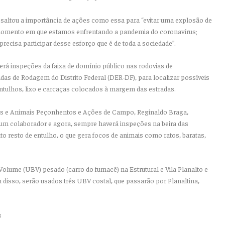
essaltou a importância de ações como essa para “evitar uma explosão de
 momento em que estamos enfrentando a pandemia do coronavírus;
recisa participar desse esforço que é de toda a sociedade”.
rá inspeções da faixa de domínio público nas rodovias de
as de Rodagem do Distrito Federal (DER-DF), para localizar possíveis
ntulhos, lixo e carcaças colocados à margem das estradas.
res e Animais Peçonhentos e Ações de Campo, Reginaldo Braga,
um colaborador e agora, sempre haverá inspeções na beira das
 resto de entulho, o que gera focos de animais como ratos, baratas,
 Volume (UBV) pesado (carro do fumacê) na Estrutural e Vila Planalto e
m disso, serão usados três UBV costal, que passarão por Planaltina,
: