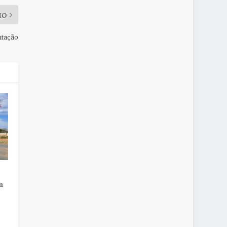
MO
ntação
m