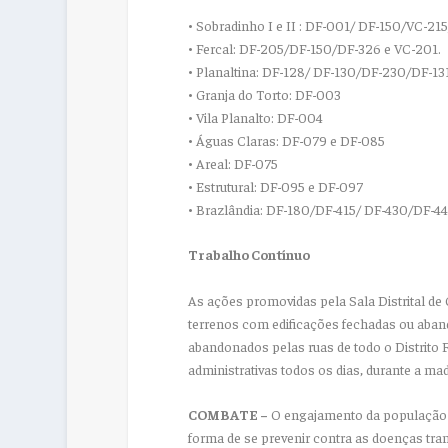
• Sobradinho I e II : DF-001/ DF-150/VC-2
• Fercal: DF-205/DF-150/DF-326 e VC-201.
• Planaltina: DF-128/ DF-130/DF-230/DF-1
• Granja do Torto: DF-003
• Vila Planalto: DF-004
• Águas Claras: DF-079 e DF-085
• Areal: DF-075
• Estrutural: DF-095 e DF-097
• Brazlândia: DF-180/DF-415/ DF-430/DF-44
Trabalho Contínuo
As ações promovidas pela Sala Distrital de
terrenos com edificações fechadas ou aband
abandonados pelas ruas de todo o Distrito 
administrativas todos os dias, durante a ma
COMBATE –
O engajamento da população 
forma de se prevenir contra as doenças tr