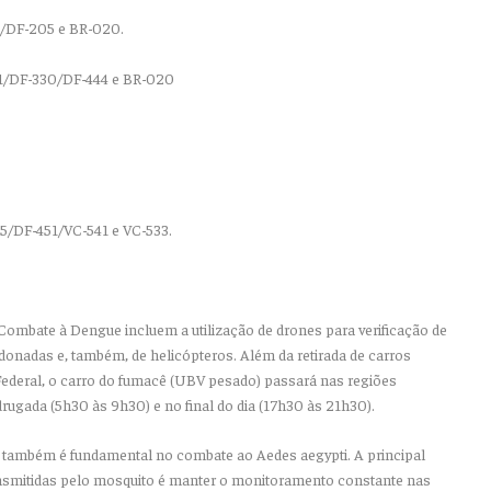
15/DF-205 e BR-020.
31/DF-330/DF-444 e BR-020
5/DF-451/VC-541 e VC-533.
 Combate à Dengue incluem a utilização de drones para verificação de
onadas e, também, de helicópteros. Além da retirada de carros
Federal, o carro do fumacê (UBV pesado) passará nas regiões
drugada (5h30 às 9h30) e no final do dia (17h30 às 21h30).
também é fundamental no combate ao Aedes aegypti. A principal
ansmitidas pelo mosquito é manter o monitoramento constante nas