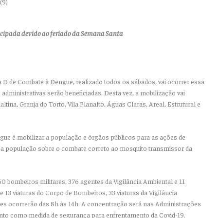
tecipada devido ao feriado da Semana Santa
a D de Combate à Dengue, realizado todos os sábados, vai ocorrer essa
 administrativas serão beneficiadas. Desta vez, a mobilização vai
ltina, Granja do Torto, Vila Planalto, Águas Claras, Areal, Estrutural e
ngue é mobilizar a população e órgãos públicos para as ações de
 a população sobre o combate correto ao mosquito transmissor da
0 bombeiros militares, 376 agentes da Vigilância Ambiental e 11
e 13 viaturas do Corpo de Bombeiros, 33 viaturas da Vigilância
ões ocorrerão das 8h às 14h. A concentração será nas Administrações
nto como medida de segurança para enfrentamento da Covid-19.