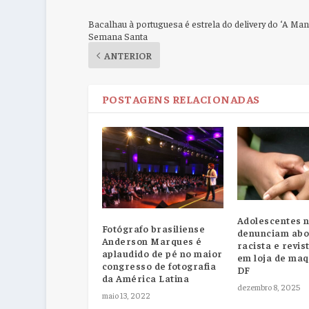
Bacalhau à portuguesa é estrela do delivery do ‘A Ma
Semana Santa
ANTERIOR
POSTAGENS RELACIONADAS
Adolescentes 
Fotógrafo brasiliense
denunciam ab
Anderson Marques é
racista e revist
aplaudido de pé no maior
em loja de ma
congresso de fotografia
DF
da América Latina
dezembro 8, 2025
maio 13, 2022