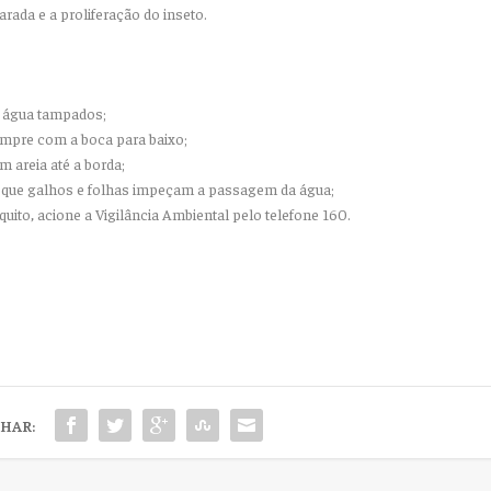
rada e a proliferação do inseto.
e água tampados;
empre com a boca para baixo;
 areia até a borda;
o que galhos e folhas impeçam a passagem da água;
uito, acione a Vigilância Ambiental pelo telefone 160.
HAR: