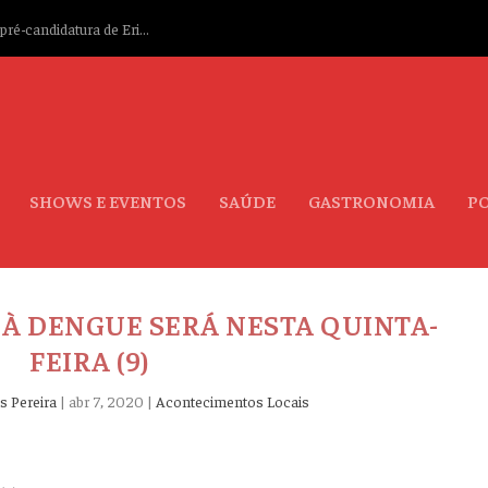
ré-candidatura de Eri...
SHOWS E EVENTOS
SAÚDE
GASTRONOMIA
PO
 À DENGUE SERÁ NESTA QUINTA-
FEIRA (9)
s Pereira
|
abr 7, 2020
|
Acontecimentos Locais