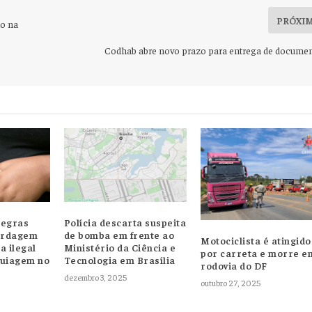
PRÓXI
no na
Codhab abre novo prazo para entrega de docume
negras
Polícia descarta suspeita
ordagem
de bomba em frente ao
Motociclista é atingido
a ilegal
Ministério da Ciência e
por carreta e morre e
quiagem no
Tecnologia em Brasília
rodovia do DF
dezembro 3, 2025
outubro 27, 2025