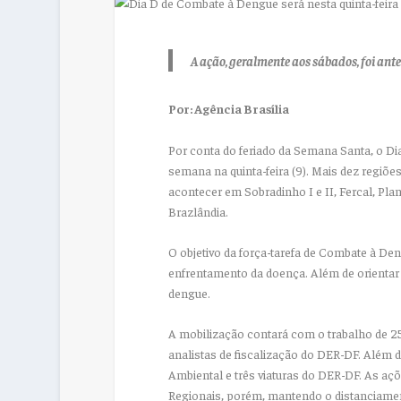
A ação, geralmente aos sábados, foi an
Por: Agência Brasília
Por conta do feriado da Semana Santa, o Di
semana na quinta-feira (9). Mais dez regiões
acontecer em Sobradinho I e II, Fercal, Plana
Brazlândia.
O objetivo da força-tarefa de Combate à De
enfrentamento da doença. Além de orientar
dengue.
A mobilização contará com o trabalho de 25
analistas de fiscalização do DER-DF. Além d
Ambiental e três viaturas do DER-DF. As aç
Regionais, porém, mantendo o distanciame