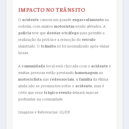
IMPACTO NO TRÂNSITO
O
acidente
causou um grande
engarrafamento
na
rodovia, com muitos
motoristas
sendo afetados. A
polícia
teve que
desviar o tráfego
para permitir a
realização da perícia e a remoção do
veículo
sinistrado. O
trânsito
só foi normalizado após várias
horas.
A
comunidade
local está chocada com o
acidente
e
muitas pessoas estão prestando
homenagem
ao
motociclista
nas
redes sociais
. A
família
da vítima
ainda não se pronunciou sobre o
acidente
, mas é
certo que esse
trágico evento
deixará marcas
profundas na comunidade.
Imagens e Referencias: G1/DF