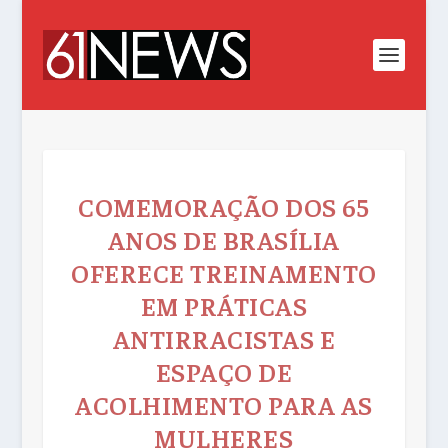
COMEMORAÇÃO DOS 65
ANOS DE BRASÍLIA
OFERECE TREINAMENTO
EM PRÁTICAS
ANTIRRACISTAS E
ESPAÇO DE
ACOLHIMENTO PARA AS
MULHERES