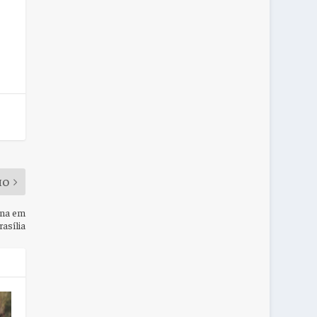
MO
ana em
rasília