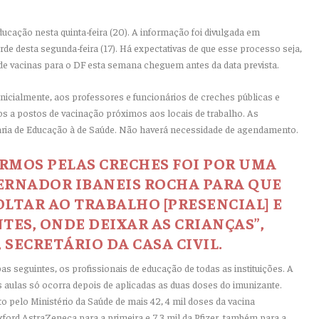
ucação nesta quinta-feira (20). A informação foi divulgada em
tarde desta segunda-feira (17). Há expectativas de que esse processo seja,
 de vacinas para o DF esta semana cheguem antes da data prevista.
nicialmente, aos professores e funcionários de creches públicas e
os a postos de vacinação próximos aos locais de trabalho. As
ria de Educação à de Saúde. Não haverá necessidade de agendamento.
RMOS PELAS CRECHES FOI POR UMA
RNADOR IBANEIS ROCHA PARA QUE
OLTAR AO TRABALHO [PRESENCIAL] E
ES, ONDE DEIXAR AS CRIANÇAS”,
 SECRETÁRIO DA CASA CIVIL.
s seguintes, os profissionais de educação de todas as instituições. A
s aulas só ocorra depois de aplicadas as duas doses do imunizante.
pelo Ministério da Saúde de mais 42, 4 mil doses da vacina
ford AstraZeneca para a primeira e 7,3 mil da Pfizer, também para a