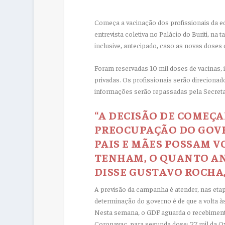
Começa a vacinação dos profissionais da ed
entrevista coletiva no Palácio do Buriti, na 
inclusive, antecipado, caso as novas doses
Foram reservadas 10 mil doses de vacinas, i
privadas. Os profissionais serão direcionad
informações serão repassadas pela Secreta
“A DECISÃO DE COMEÇA
PREOCUPAÇÃO DO GOVE
PAIS E MÃES POSSAM V
TENHAM, O QUANTO ANT
DISSE GUSTAVO ROCHA,
A previsão da campanha é atender, nas etapa
determinação do governo é de que a volta à
Nesta semana, o GDF aguarda o recebimento 
Coronavac, para segunda dose; 27 mil da Ox