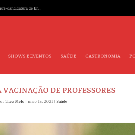
ré-candidatura de Eri...
SHOWS E EVENTOS
SAÚDE
GASTRONOMIA
PO
A VACINAÇÃO DE PROFESSORES
por
Theo Melo
|
maio 18, 2021
|
Saúde