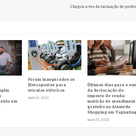
Chegou a vez da vacinação de profe
Foram inaugurados os
Eletropostos para
Últimos dias para o env
veículos elétricos
da declaração do
aplin
imposto de renda:
m
abril 10, 2021
mutirão de atendiment
estilo em
gratuito no Alameda
Shopping em Taguatin
maio 25, 2023