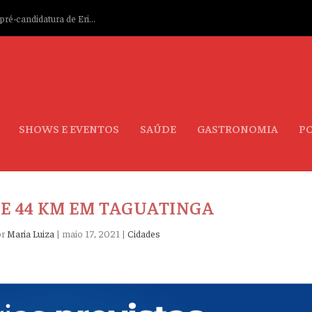
ré-candidatura de Eri...
SHOWS E EVENTOS
SAÚDE
GASTRONOMIA
PO
DE 44 KM EM TAGUATINGA
or
Maria Luiza
|
maio 17, 2021
|
Cidades