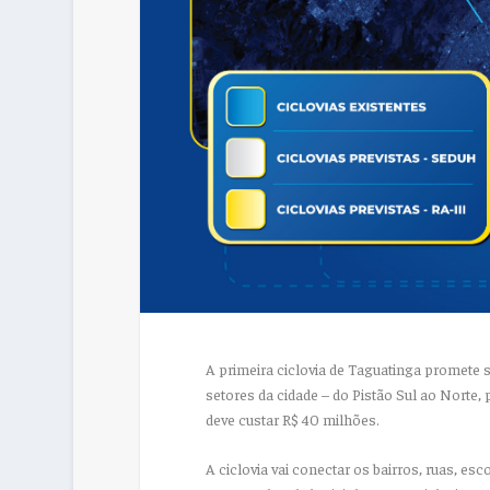
A primeira ciclovia de Taguatinga promete 
setores da cidade – do Pistão Sul ao Norte,
deve custar R$ 40 milhões.
A ciclovia vai conectar os bairros, ruas, e