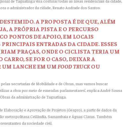
gional de Taguatinga visa costurar todas as áreas residenciais da cidade,
ora o administrador da cidade, Renato Andrade dos Santos.
 DESTEMIDO. A PROPOSTA É DE QUE, ALÉM
A, A PRÓPRIA PISTA E O PERCURSO
CO PONTOS DE APOIO, EM LOCAIS
PRINCIPAIS ENTRADAS DA CIDADE. ESSES
RIAM PRAÇAS, ONDE O CICLISTA TERIA UM
 CARRO, SE FOR O CASO, DEIXAR A
R UM LANCHE EM UM
FOOD TRUCK
OU
ta pelas secretarias de Mobilidade e de Obras, mas vamos buscar
bilizar a obra por meio de emendas parlamentares’, explica André Sousa
 Obras da administração de Taguatinga.
a de Elaboração e Aprovação de Projetos (Geapro), a partir de dados da
gião metropolitana Ceilândia, Samambaia e Águas Claras. Também
resentantes da sociedade civil.