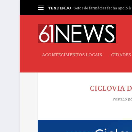
TENDENDO:
Setor de farmácias fecha apoio à p
ACONTECIMENTOS LOCAIS
CIDADES
CICLOVIA 
Postado p