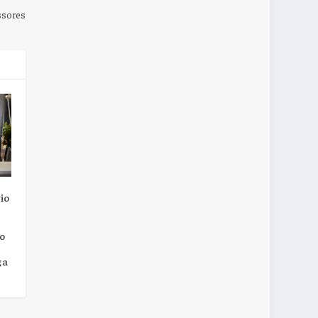
ssores
io
o
ga