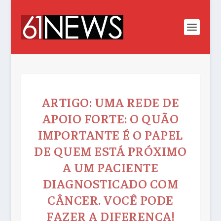
ARTIGO: UMA REDE DE
APOIO FORTE: O QUÃO
IMPORTANTE É O PAPEL
DE QUEM ESTÁ PRÓXIMO
A UM PACIENTE
DIAGNOSTICADO COM
CÂNCER. VOCÊ PODE
FAZER A DIFERENÇA!