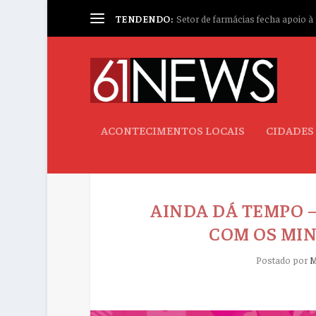
TENDENDO:
Setor de farmácias fecha apoio à p
ACONTECIMENTOS LOCAIS
CIDADES
AINDA DÁ TEMPO –
COM OS MIN
Postado por
M