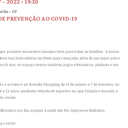
V – 2022 • 19:30
sília – DF
DE PREVENÇÃO AO COVID-19
que promete momentos inesquecíveis para todas as famílias. A turma
ers traz brincadeiras incríveis para criançada, além de um super palco
rock star, no espaço temos também, jogos eletronicos, pinturas e um
o e acontece no Brasília Shopping de 13 de janeiro a 7 de fevereiro, no
 de 4 a 12 anos, mediante retirada de ingresso no app Sympla e fazendo a
do evento.
liberados por dia, sempre à partir dás 8h. Ingressos limitados.
ng.com.br