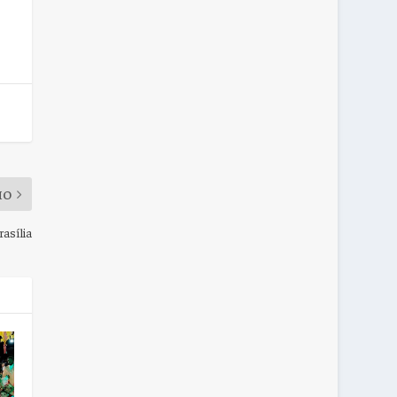
MO
asília