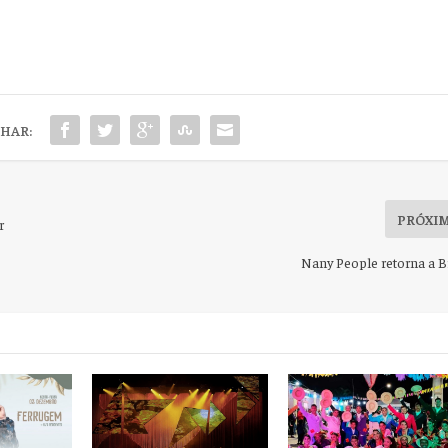
HAR:
PRÓXI
r
Nany People retorna a Br