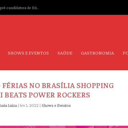
ré-candidatura de Eri...
SHOWS E EVENTOS
SAÚDE
GASTRONOMIA
PO
 FÉRIAS NO BRASÍLIA SHOPPING
I BEATS POWER ROCKERS
aria Luiza
|
fev 1, 2022
|
Shows e Eventos