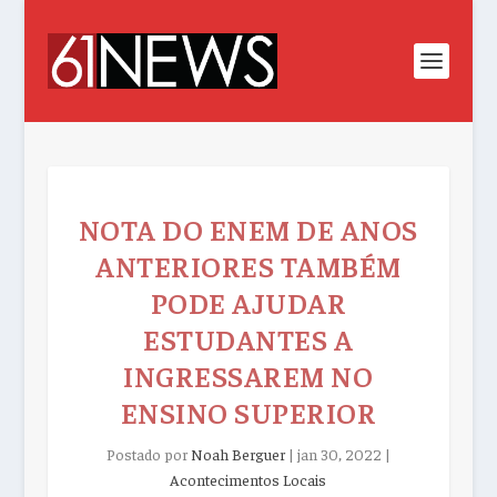
NOTA DO ENEM DE ANOS
ANTERIORES TAMBÉM
PODE AJUDAR
ESTUDANTES A
INGRESSAREM NO
ENSINO SUPERIOR
Postado por
Noah Berguer
|
jan 30, 2022
|
Acontecimentos Locais