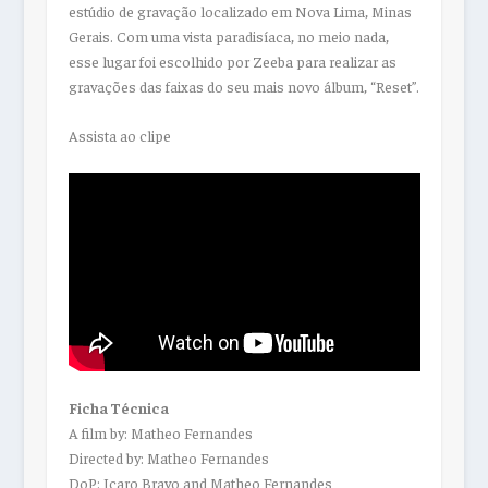
estúdio de gravação localizado em Nova Lima, Minas
Gerais. Com uma vista paradisíaca, no meio nada,
esse lugar foi escolhido por Zeeba para realizar as
gravações das faixas do seu mais novo álbum, “Reset”.
Assista ao clipe
Ficha Técnica
A film by: Matheo Fernandes
Directed by: Matheo Fernandes
DoP: Icaro Bravo and Matheo Fernandes