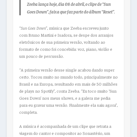
Zeeba
lança hoje, dia 08 de abril, o clipe de
“Sun
Goes Down”
, faixa que faz parte do álbum “Reset”.
“
Sun Goes Down
”, música que Zeeba escreveu junto
com Bruno Martini e Isadora, se despe dos arranjos
eletrônicos de sua primeira versão, voltando ao
formato de como foi concebida: voz, piano, violão e
um pouco de percussão.
“A primeira versão desse single acabou dando super
certo. Tocou muito no mundo todo, principalmente no
Brasil e na Europa, resultando em mais de 50 milhões
de plays no Spotify”, conta Zeeba. “Eu toco muito ‘Sun
Goes Down’ nos meus shows, e a galera me pedia
para eu gravar uma versão. Finalmente ela saiu agora”,
completa.
A música é acompanhada de um clipe que retrata a
viagem do cantor e compositor ao Sonastério, um