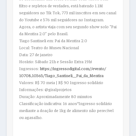
filtro e repletos de verdades, está batendo 1.1M
seguidores no Tik Tok, 773 mil inscritos em seu canal
do Youtube e 576 mil seguidores no Instagram.
Agora, o artista viaja com seu segundo show solo “Pai
da Mentira 2.0” pelo Brasil.
Tiago Santineli
em: Pai da Mentira 2.0
Local:
Teatro do Museu Nacional
Data
: 27 de janeiro
Horário:
Sábado 21h e Sessão Extra 19h!
Ingressos
:
https://
ingressodigital.com//evento/
10708,10565/Tiago_Santineli__
Pai_da_Mentira
Valores:
R$ 70 meia | R$ 90 Ingresso solidário
Informações:
@giralprojetos
Duração:
Aproximadamente 80 minutos
Classificação indicativa:
16 anos*Ingresso solidário
mediante a doação de 1kg de alimento não perecível
ou agasalho.