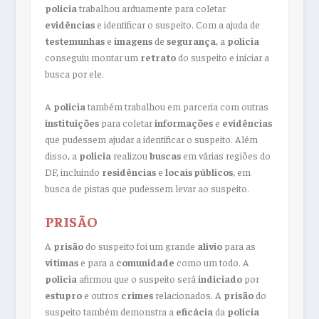
policia
trabalhou arduamente para coletar
evidências
e identificar o suspeito. Com a ajuda de
testemunhas
e
imagens
de
segurança
, a
policia
conseguiu montar um
retrato
do suspeito e iniciar a
busca por ele.
A
policia
também trabalhou em parceria com outras
instituições
para coletar
informações
e
evidências
que pudessem ajudar a identificar o suspeito. Além
disso, a
policia
realizou
buscas
em várias regiões do
DF, incluindo
residências
e
locais públicos
, em
busca de pistas que pudessem levar ao suspeito.
PRISÃO
A
prisão
do suspeito foi um grande
alívio
para as
vítimas
e para a
comunidade
como um todo. A
policia
afirmou que o suspeito será
indiciado
por
estupro
e outros
crimes
relacionados. A
prisão
do
suspeito também demonstra a
eficácia
da
policia