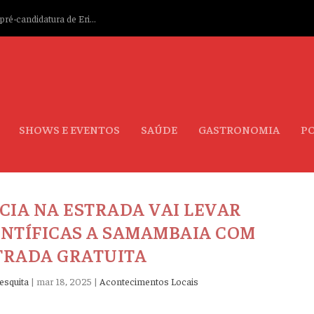
ré-candidatura de Eri...
SHOWS E EVENTOS
SAÚDE
GASTRONOMIA
PO
CIA NA ESTRADA VAI LEVAR
NTÍFICAS A SAMAMBAIA COM
TRADA GRATUITA
esquita
|
mar 18, 2025
|
Acontecimentos Locais