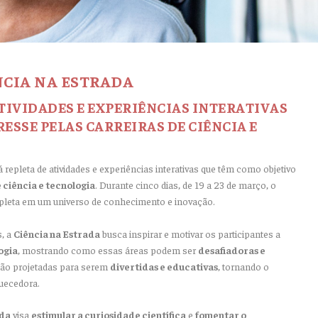
CIA NA ESTRADA
 ATIVIDADES E EXPERIÊNCIAS INTERATIVAS
ESSE PELAS CARREIRAS DE CIÊNCIA E
 repleta de atividades e experiências interativas que têm como objetivo
 ciência e tecnologia
. Durante cinco dias, de 19 a 23 de março, o
leta em um universo de conhecimento e inovação.
s, a
Ciência na Estrada
busca inspirar e motivar os participantes a
ogia
, mostrando como essas áreas podem ser
desafiadoras e
 são projetadas para serem
divertidas e educativas
, tornando o
uecedora.
ada
visa
estimular a curiosidade científica
e
fomentar o