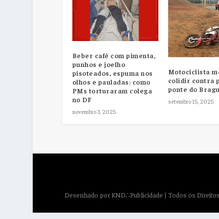
Beber café com pimenta,
punhos e joelho
Motociclista m
pisoteados, espuma nos
colidir contra 
olhos e pauladas: como
ponte do Bragu
PMs torturaram colega
no DF
setembro 15, 2025
novembro 3, 2025
Desenhado por
KND∴Publicidade
| Todos os Direit