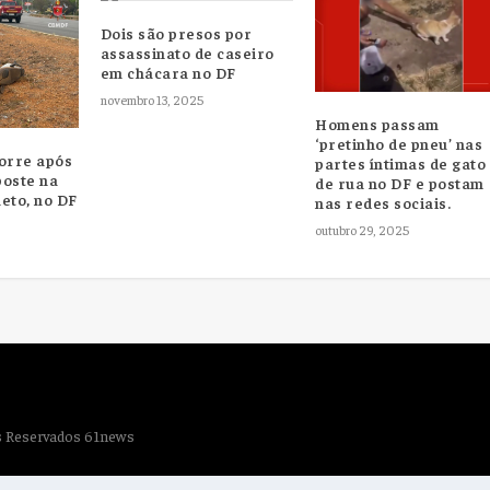
Dois são presos por
assassinato de caseiro
em chácara no DF
novembro 13, 2025
Homens passam
‘pretinho de pneu’ nas
orre após
partes íntimas de gato
poste na
de rua no DF e postam
eto, no DF
nas redes sociais.
outubro 29, 2025
os Reservados 61news