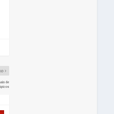
MO
mais de
rápicos