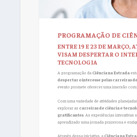
PROGRAMAÇÃO DE CIÊN
ENTRE 19 E 23 DE MARÇO,
VISAM DESPERTAR O INTER
TECNOLOGIA
A programação da
Ciência na Estrada
está
despertar o interesse pelas carreiras de
evento promete oferecer uma imersão comp
Com uma variedade de atividades planejada
explorar as
carreiras de ciência e tecnol
gratificantes
. As experiências interativas
aprendizado uma jornada prazerosa e enriq
Através dessa iniciativa, a
Ciência na Estr