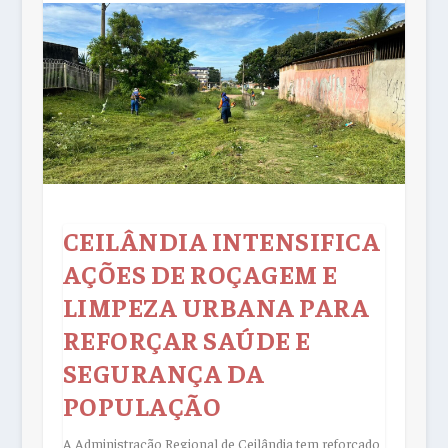
CEILÂNDIA INTENSIFICA
AÇÕES DE ROÇAGEM E
LIMPEZA URBANA PARA
REFORÇAR SAÚDE E
SEGURANÇA DA
POPULAÇÃO
A Administração Regional de Ceilândia tem reforçado