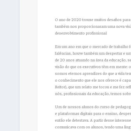
O ano de 2020 trouxe muitos desafios para 
também nos proporcionaram uma nova visão
desenvolvimento profissional
Em um ano em que o mercado de trabalho fo
falências, houve também um despertar e uma
de 20 anos atuando na área da educação, s
visão do que os executivos têm em mente: o l
somos eternos aprendizes do que a vida tem 
o conhecimento que ele nos oferece é capaz
Reitor), que um relato me tocou e me fez re
nós, profissionais da educação, temos sobre
Um de nossos alunos do curso de pedagogia 
e plataformas digitais para o ensino, despe
então ele detestava. A partir desse interes
comunicava com os alunos, tendo uma lingua