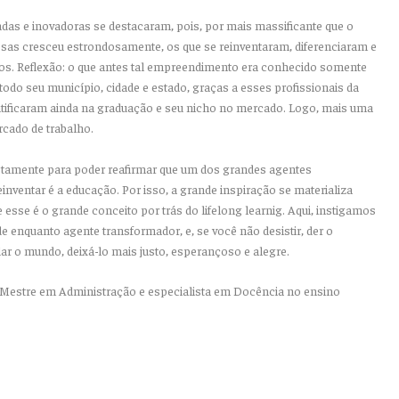
izadas e inovadoras se destacaram, pois, por mais massificante que o
sas cresceu estrondosamente, os que se reinventaram, diferenciaram e
dos. Reflexão: o que antes tal empreendimento era conhecido somente
odo seu município, cidade e estado, graças a esses profissionais da
tificaram ainda na graduação e seu nicho no mercado. Logo, mais uma
rcado de trabalho.
ustamente para poder reafirmar que um dos grandes agentes
ventar é a educação. Por isso, a grande inspiração se materializa
sse é o grande conceito por trás do lifelong learnig. Aqui, instigamos
de enquanto agente transformador, e, se você não desistir, der o
ar o mundo, deixá-lo mais justo, esperançoso e alegre.
ia, Mestre em Administração e especialista em Docência no ensino