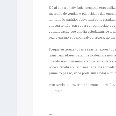
E é aí que a criatividade, pessoas especial
mercado de vendas e publicidade das empre
fugiram do padrão, obtiveram bons resulta
em sua região, passou a ser conhecido por t
comunicação que um dia estudaram, se iden
vez, o ensino superior salvou, agora, no me
Porque eu trouxe todas essas reflexões? J
transformadores para nós podermos nos rein
quando nos tornamos eternos aprendizes, e e
você a refletir sobre o seu papel na socieda
primeiro passo, você pode sim ajudar a mud
Por: Denis Lopes, reitor da Estácio Brasíl
superior.
—