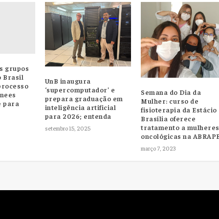
s grupos
 Brasil
UnB inaugura
processo
‘supercomputador’ e
Semana do Dia da
inees
prepara graduação em
Mulher: curso de
e para
inteligência artificial
fisioterapia da Estácio
para 2026; entenda
Brasília oferece
tratamento a mulhere
setembro 15, 2025
oncológicas na ABRAP
março 7, 2023