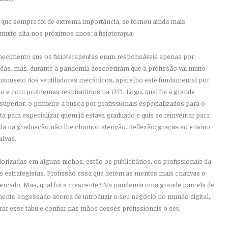
que sempre foi de extrema importância, se tornou ainda mais
muito alta nos próximos anos: a fisioterapia.
onhecimento que os fisioterapeutas eram responsáveis apenas por
tadas, mas, durante a pandemia descobriram que a profissão vai muito
manuseio dos ventiladores mecânicos, aparelho este fundamental por
do e com problemas respiratórios na UTI. Logo, qual foi a grande
uperior: o primeiro a busca por profissionais especializados para o
a para especializar quem já estava graduado e quis se reinventar para
da na graduação não lhe chamou atenção. Reflexão: graças ao ensino
alvas.
orizadas em alguns nichos, estão os publicitários, os profissionais da
s estrategistas. Profissão essa que detém as mentes mais criativas e
ercado. Mas, qual foi a crescente? Na pandemia uma grande parcela de
ento engessado acerca de introduzir o seu negócio no mundo digital,
rar esse tabu e confiar nas mãos desses profissionais o seu