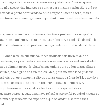
 os colegas de classe a utilizarem essa plataforma. Aqui, eu queria
no não tivesse tido interesse de ingressar em uma graduação, será que
gacidade a ponto de ter ajudado seus amigos? Parece clichê, mas a
transformador e muito generoso que diariamente ajuda a salvar o mundo
o quero aprofundar em algumas das áreas profissionais no qual o
e agora na pandemia, e despertou, naturalmente, a evolução da mão de
lém da valorização de profissionais que antes eram deixados de lado.
T.I, onde mais do que nunca, esses profissionais tiveram que se
pandemia, as pessoas ficaram ainda mais imersas ao ambiente digital:
em se alimentar; uso de plataformas online para poderem trabalhar e
onsultas, são alguns dos exemplos. Mas, para que tudo isso pudesse
áveis por esta maestria são os profissionais da área de T.I, e devido a
ntar ainda mais para proporcionar tecnologias melhores, e,
r profissionais mais qualificados tais como especialistas em
r, entre outros. E aqui, uma nova reflexão: isto só foi possível graças ao
diram seguir no ensino superior, e que os ajudou a serem esses
dade.