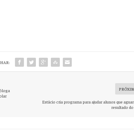
HAR:
PRÓXI
cóloga
olar
Estácio cria programa para ajudar alunos que agua
resultado d