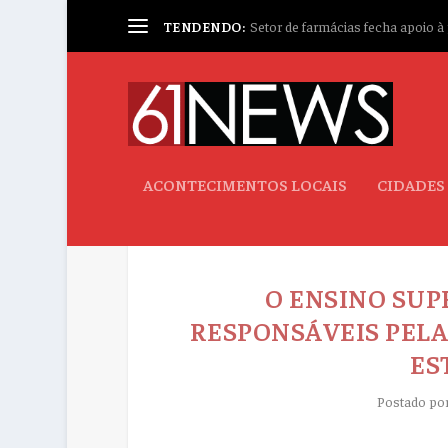
TENDENDO:
Setor de farmácias fecha apoio à p
ACONTECIMENTOS LOCAIS
CIDADES
O ENSINO SUP
RESPONSÁVEIS PELA
ES
Postado po