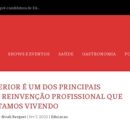
ré-candidatura de Eri...
SHOWS E EVENTOS
SAÚDE
GASTRONOMIA
PO
ERIOR É UM DOS PRINCIPAIS
 REINVENÇÃO PROFISSIONAL QUE
TAMOS VIVENDO
r
Noah Berguer
|
fev 7, 2021
|
Educacao