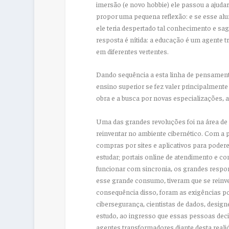
imersão (e novo hobbie) ele passou a ajudar
propor uma pequena reflexão: e se esse alu
ele teria despertado tal conhecimento e sa
resposta é nítida: a educação é um agente 
em diferentes vertentes.
Dando sequência a esta linha de pensament
ensino superior se fez valer principalment
obra e a busca por novas especializações, a
Uma das grandes revoluções foi na área de 
reinventar no ambiente cibernético. Com a 
compras por sites e aplicativos para poder
estudar; portais online de atendimento e c
funcionar com sincronia, os grandes respons
esse grande consumo, tiveram que se reinve
consequência disso, foram as exigências po
cibersegurança, cientistas de dados, designe
estudo, ao ingresso que essas pessoas deci
agentes transformadores diante desta reali