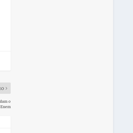
MO
rdam o
o Enem