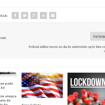
HAR:
PRÓXI
tenda
Policial militar morre no dia do aniversário após luta c
 que pode
 30
dos avança
nto de
io do
Especialista