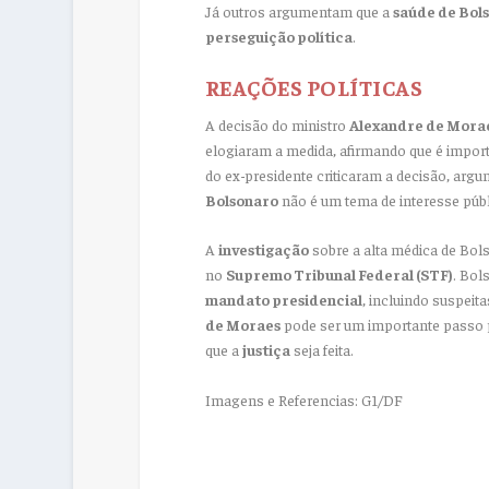
Já outros argumentam que a
saúde de Bol
perseguição política
.
REAÇÕES POLÍTICAS
A decisão do ministro
Alexandre de Mora
elogiaram a medida, afirmando que é importa
do ex-presidente criticaram a decisão, ar
Bolsonaro
não é um tema de interesse públ
A
investigação
sobre a alta médica de Bol
no
Supremo Tribunal Federal (STF)
. Bol
mandato presidencial
, incluindo suspeit
de Moraes
pode ser um importante passo pa
que a
justiça
seja feita.
Imagens e Referencias: G1/DF