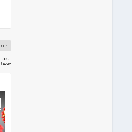
MO
ontra o
câncer