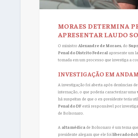
MORAES DETERMINA PR
APRESENTAR LAUDO SO
O ministro
Alexandre de Moraes
, do
Supr
Penal do Distrito Federal
apresente um la
tomada em um processo que investiga a con
INVESTIGAÇÃO EM ANDA
A investigação foi aberta após denúncias de 
internação, o que poderia caracterizar uma
há suspeitas de que o ex-presidente teria ut
Penal do DF
está responsável por investiga
de Bolsonaro.
A
alta médica
de Bolsonaro é um tema que 
presidente alegam que ele foi
liberado do 