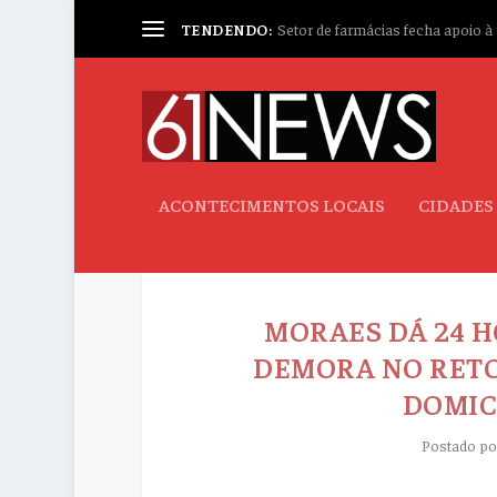
TENDENDO:
Setor de farmácias fecha apoio à p
ACONTECIMENTOS LOCAIS
CIDADES
MORAES DÁ 24 H
DEMORA NO RETO
DOMIC
Postado p