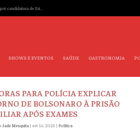
ré-candidatura de Eri...
SHOWS E EVENTOS
SAÚDE
GASTRONOMIA
PO
ORAS PARA POLÍCIA EXPLICAR
RNO DE BOLSONARO À PRISÃO
ILIAR APÓS EXAMES
or
Jade Mesquita
|
set 16, 2025
|
Política