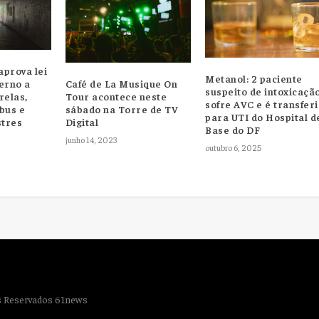
prova lei
Metanol: 2 paciente
erno a
Café de La Musique On
suspeito de intoxicaçã
relas,
Tour acontece neste
sofre AVC e é transfer
bus e
sábado na Torre de TV
para UTI do Hospital d
stres
Digital
Base do DF
junho 14, 2023
outubro 6, 2025
os Reservados 61news