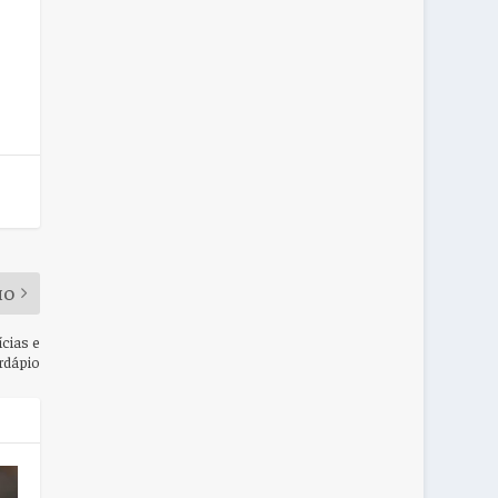
MO
ícias e
rdápio