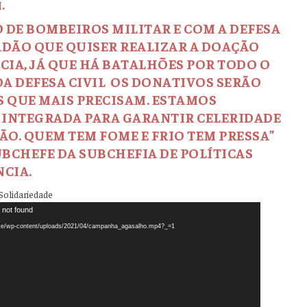
.
O DE BOMBEIROS MILITAR E COM A DEFESA
DADÃO QUE QUISER REALIZAR A DOAÇÃO
CIA, JÁ QUE HÁ BATALHÕES POR TODO O
 DA DEFESA CIVIL OS DONATIVOS SERÃO
 QUE MAIS PRECISAM. ESTAMOS
INTEGRADA PARA GARANTIR CELERIDADE
ÃO. QUEM TEM FOME E FRIO TEM PRESSA”
UBCHEFE DA SUBCHEFIA DE POLÍTICAS
NCIA.
Solidariedade
 not found
ite/wp-content/uploads/2021/04/campanha_agasalho.mp4?_=1