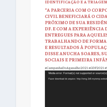
IDENTIFICAÇÃO E A TRIAGEM
“A PARCERIA COM O CORP
CIVIL BENEFICIARÁ O CI
PRÓXIMO DE SUA RESIDÊN
DF. E COM A EXPERIÊNCIA
ENTREGUES PARA AQUELES
TRABALHANDO DE FORMA 
E RESULTADOS À POPULAÇ
DISSE ANUCHA SOARES, S
SOCIAIS E PRIMEIRA INFÂ
#CampanhaDoAgasalho2021
#GDF2021
#
Tocador
Media error: Format(s) not supported or source(s)
de
Fazer download do arquivo: http://emg.1b9.mytemp.webs
vídeo