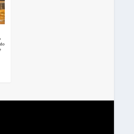
o
ido
e