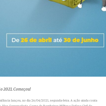
o 2021. Começou!
 Infância lançou, no dia 26/04/2021, segunda-feira. A ação ainda conta
, Vice-Governadoria, Corpo de Bombeiros Militar e Defesa Civil do