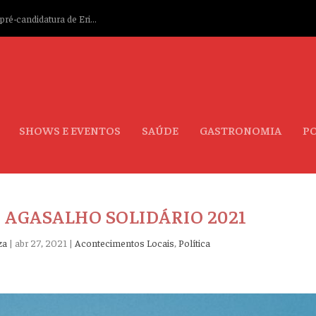
ré-candidatura de Eri...
SHOWS E EVENTOS
SAÚDE
GASTRONOMIA
PO
AGASALHO SOLIDÁRIO 2021
za
|
abr 27, 2021
|
Acontecimentos Locais
,
Política