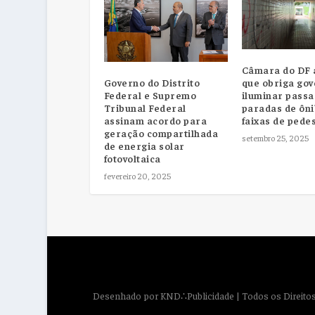
Câmara do DF a
que obriga gov
Governo do Distrito
iluminar passa
Federal e Supremo
paradas de ôni
Tribunal Federal
faixas de pede
assinam acordo para
geração compartilhada
setembro 25, 2025
de energia solar
fotovoltaica
fevereiro 20, 2025
Desenhado por
KND∴Publicidade
| Todos os Direit