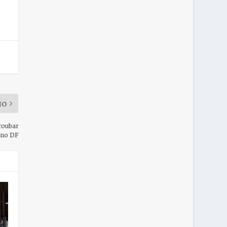
MO
 roubar
o no DF