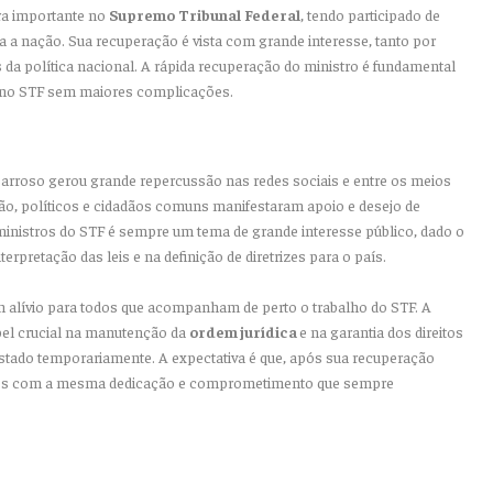
ra importante no
Supremo
Tribunal
Federal
, tendo participado de
a a nação. Sua recuperação é vista com grande interesse, tanto por
 da política nacional. A rápida recuperação do ministro é fundamental
s no STF sem maiores complicações.
Barroso gerou grande repercussão nas redes sociais e entre os meios
ão, políticos e cidadãos comuns manifestaram apoio e desejo de
inistros do STF é sempre um tema de grande interesse público, dado o
retação das leis e na definição de diretrizes para o país.
m alívio para todos que acompanham de perto o trabalho do STF. A
pel crucial na manutenção da
ordem jurídica
e na garantia dos direitos
stado temporariamente. A expectativa é que, após sua recuperação
ades com a mesma dedicação e comprometimento que sempre