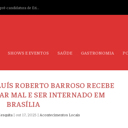
ré-candidatura de Eri...
SHOWS E EVENTOS
SAÚDE
GASTRONOMIA
PO
 LUÍS ROBERTO BARROSO RECEBE
SAR MAL E SER INTERNADO EM
BRASÍLIA
esquita
|
out 17, 2025
|
Acontecimentos Locais