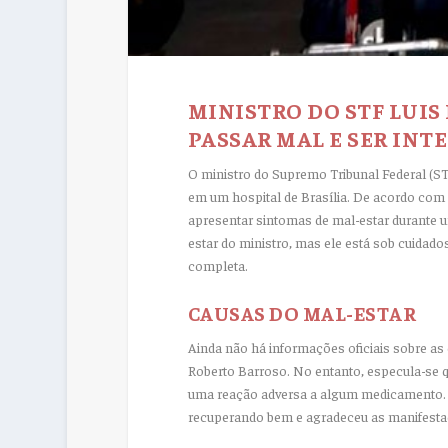
MINISTRO DO STF LUIS
PASSAR MAL E SER INT
O ministro do Supremo Tribunal Federal (STF
em um hospital de Brasília. De acordo com 
apresentar sintomas de mal-estar durante u
estar do ministro, mas ele está sob cuida
completa.
CAUSAS DO MAL-ESTAR
Ainda não há informações oficiais sobre as
Roberto Barroso. No entanto, especula-se 
uma reação adversa a algum medicamento. O
recuperando bem e agradeceu as manifesta