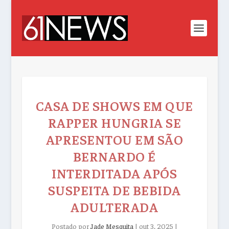
CASA DE SHOWS EM QUE
RAPPER HUNGRIA SE
APRESENTOU EM SÃO
BERNARDO É
INTERDITADA APÓS
SUSPEITA DE BEBIDA
ADULTERADA
Postado por
Jade Mesquita
|
out 3, 2025
|