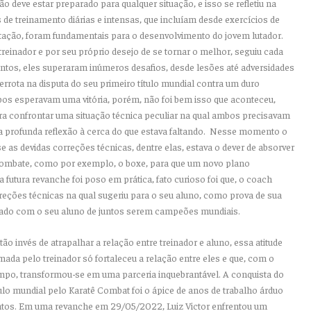
deve estar preparado para qualquer situação, e isso se refletiu na
 de treinamento diárias
e intensas
, que incluíam desde exercícios de
itação, foram fundamentais para o desenvolvimento do jovem lutador.
treinador e por seu próprio desejo de se tornar o melhor, seguiu cada
ntos, eles superaram inúmeros desafios, desde le
sões até adversidades
rrota na disputa do seu primeiro título mundial contra um duro
os esperavam uma vitória, porém, não foi bem isso que aconteceu,
ara confrontar
uma situação técnica peculiar na qual ambos precisavam
ma profunda reflexão à cerca do que estava faltando. Nesse momento o
e as devidas correções técnicas, dentre elas, estava o dever de absorver
ombate, como por exemplo, o boxe, para que um novo plano
 futura revanche foi poso em prática, fato curioso
foi que,
o
coach
reções técnicas na qual sugeriu para o seu aluno, como prova de sua
ado com o seu aluno de juntos serem campeões mundiais.
tão invés de atrapalhar a relação entre treinador e aluno, essa atitude
mada pelo treinador só
fortaleceu
a relação entre eles
e
que
,
com o
mpo, transformou
-se em uma parceria inquebrantável. A conquista do
tulo mundial pelo Karatê
Combat
foi o ápice de anos de trabalho árduo
ntos. Em uma revanche em 29/05/2022
, Luiz Victor enfrentou um