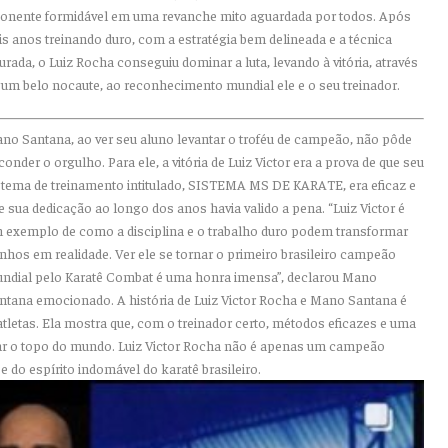
onente
formidável em uma revanche mito aguardada por todos. Após
is anos treinando duro
,
com a estratégia bem delineada e a técnica
urada,
o Luiz Rocha
conseguiu dominar a luta, levando à vitória
, através
 um belo nocaute,
ao reconhecimento mundial
ele e o
seu treinador.
ano Santana, ao ver seu aluno levantar o troféu de campeão, não pôde
conder o orgulho. Para ele, a vitória de Luiz Victor era a prova de que seu
stema de treinamento
intitulado, SISTEMA MS DE KARATE,
era eficaz e
e sua dedicação ao longo dos anos havia valido a pena. “Luiz Victor é
 exemplo de como a disciplina e o trabalho duro podem transformar
nhos em realidade. Ver ele se tornar o primeiro brasileiro campeão
ndial pelo Karatê
Combat
é uma honra imensa”, declarou Mano
ntana emocionado. A história de Luiz Victor Rocha e Mano Santana é
tletas. Ela mostra que, com o treinador certo, métodos eficazes e uma
çar o topo do mundo. Luiz Victor Rocha não é apenas um campeão
 do espírito indomável do karatê brasileiro.