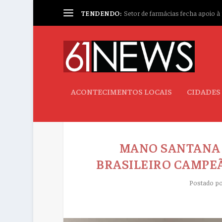
TENDENDO:
Setor de farmácias fecha apoio à p
ACONTECIMENTOS LOCAIS
CIDADES
MANO SANTANA 
BRASILEIRO CAMPE
Postado p