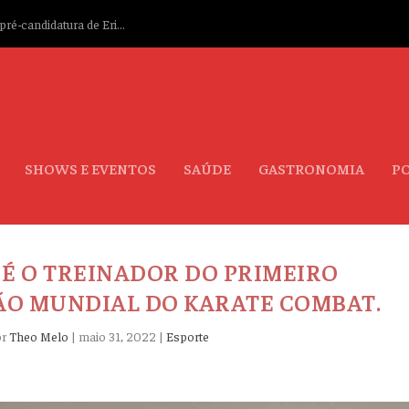
ré-candidatura de Eri...
SHOWS E EVENTOS
SAÚDE
GASTRONOMIA
PO
É O TREINADOR DO PRIMEIRO
ÃO MUNDIAL DO KARATE COMBAT.
or
Theo Melo
|
maio 31, 2022
|
Esporte