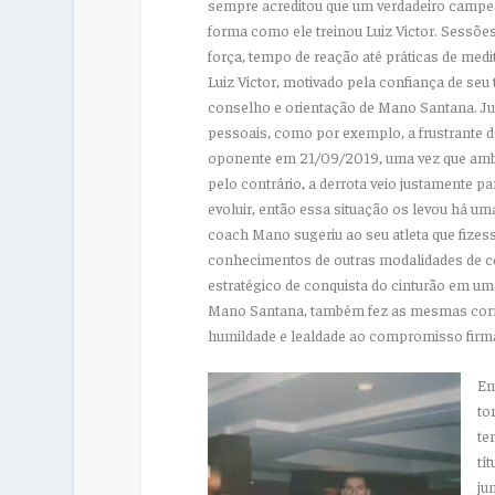
sempre acreditou que um verdadeiro campeão 
forma como ele treinou Luiz Victor. Sessões
força
, tempo de reação
até práticas de med
Luiz Victor, motivado pela confiança de seu 
conselho e orientação de Mano Santana. Ju
pessoais, como por exemplo, a frustrante de
oponente em
21/09/
2019, uma vez que amb
pelo contrário, a derrota veio justamente p
evoluir, então essa situação os levou há u
coach
Mano sugeriu ao seu atleta que fizess
conhecimentos de outras modalidades de c
estratégico de conquista do cinturão em uma
Mano Santana
,
também fez as mesmas
cor
humildade e lealdade ao compromisso firm
En
to
te
tí
ju