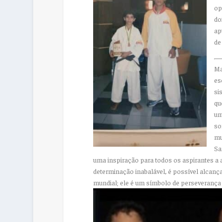
op
do
ap
de
M
es
si
qu
um
so
mu
Sa
uma inspiração para todos os aspirantes a a
determinação inabalável, é possível alcan
mundial; ele é um símbolo de perseverança e