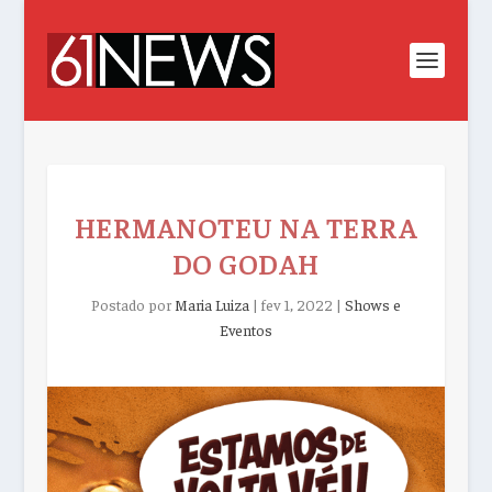
HERMANOTEU NA TERRA
DO GODAH
Postado por
Maria Luiza
|
fev 1, 2022
|
Shows e
Eventos