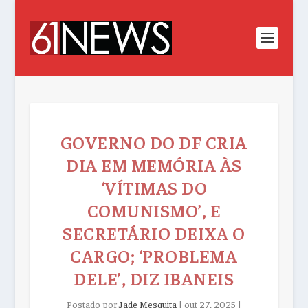
GOVERNO DO DF CRIA
DIA EM MEMÓRIA ÀS
‘VÍTIMAS DO
COMUNISMO’, E
SECRETÁRIO DEIXA O
CARGO; ‘PROBLEMA
DELE’, DIZ IBANEIS
Postado por
Jade Mesquita
|
out 27, 2025
|