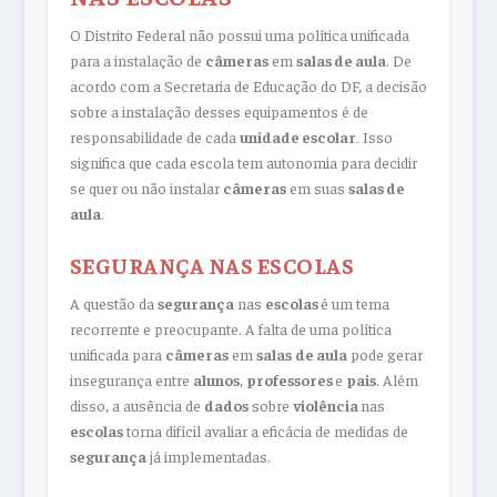
O Distrito Federal não possui uma política unificada
para a instalação de
câmeras
em
salas de aula
. De
acordo com a Secretaria de Educação do DF, a decisão
sobre a instalação desses equipamentos é de
responsabilidade de cada
unidade escolar
. Isso
significa que cada escola tem autonomia para decidir
se quer ou não instalar
câmeras
em suas
salas de
aula
.
SEGURANÇA NAS ESCOLAS
A questão da
segurança
nas
escolas
é um tema
recorrente e preocupante. A falta de uma política
unificada para
câmeras
em
salas
de aula
pode gerar
insegurança entre
alunos
,
professores
e
pais
. Além
disso, a ausência de
dados
sobre
violência
nas
escolas
torna difícil avaliar a eficácia de medidas de
segurança
já implementadas.