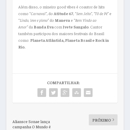
Além disso, o mineiro good vibes é coautor de hits
como “
Carnaval”
, do
Atitude 67
, “
Sem Jeito”, “Tô de Pé”
e
“
Lindo, leve e pleno”
do
Maneva
e “
Bem Vindo ao
Amor”
da
Banda Eva
com
Ivete Sangalo
. Cantor
também participou dos maiores festivais do Brasil
como:
Planeta Atlântida, Planeta Brasil e Rock in
Rio.
COMPARTILHAR:
PRÓXIMO
Aliansce Sonae lança
campanha O Mundo é