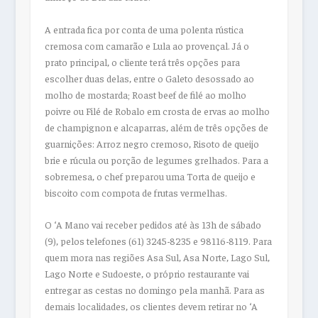
A entrada fica por conta de uma polenta rústica
cremosa com camarão e Lula ao provençal. Já o
prato principal, o cliente terá três opções para
escolher duas delas, entre o Galeto desossado ao
molho de mostarda; Roast beef de filé ao molho
poivre ou Filé de Robalo em crosta de ervas ao molho
de champignon e alcaparras, além de três opções de
guarnições: Arroz negro cremoso, Risoto de queijo
brie e rúcula ou porção de legumes grelhados. Para a
sobremesa, o chef preparou uma Torta de queijo e
biscoito com compota de frutas vermelhas.
O ‘A Mano vai receber pedidos até às 13h de sábado
(9), pelos telefones (61) 3245-8235 e 98116-8119. Para
quem mora nas regiões Asa Sul, Asa Norte, Lago Sul,
Lago Norte e Sudoeste, o próprio restaurante vai
entregar as cestas no domingo pela manhã. Para as
demais localidades, os clientes devem retirar no ‘A