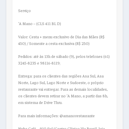
Serviço
‘A Mano – (CLS 411 BL D)
Valor:
Cesta + menu exclusivo de Dia das Mães (R$
450) / Somente a cesta exclusiva (R$ 250)
Pedidos:
até às 13h de sábado (9), pelos telefones (61)
3245-8235 e 98116-8119;
Entrega:
para os clientes das regiões Asa Sul, Asa
Norte, Lago Sul, Lago Norte e Sudoeste, o próprio
restaurante vai entregar. Para as demais localidades,
os clientes devem retirar no ‘A Mano, a partir das 8h,
em sistema de Drive Thru.
Para mais informações:
@amanorestaurante
Nube Café – 910 Sul (Centro Clínico Via Brasil, loja