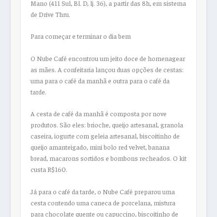
Mano (411 Sul, Bl. D, lj. 36), a partir das 8h, em sistema
de Drive Thru.
Para começar e terminar o dia bem
O Nube Café encontrou um jeito doce de homenagear
as mães. A confeitaria lançou duas opções de cestas:
uma para o café da manhã e outra para o café da
tarde.
A cesta de café da manhã é composta por nove
produtos. São eles: brioche, queijo artesanal, granola
caseira, iogurte com geleia artesanal, biscoitinho de
queijo amanteigado, mini bolo red velvet, banana
bread, macarons sortidos e bombons recheados. O kit
custa R$160.
Já para o café da tarde, o Nube Café preparou uma
cesta contendo uma caneca de porcelana, mistura
para chocolate quente ou capuccino, biscoitinho de