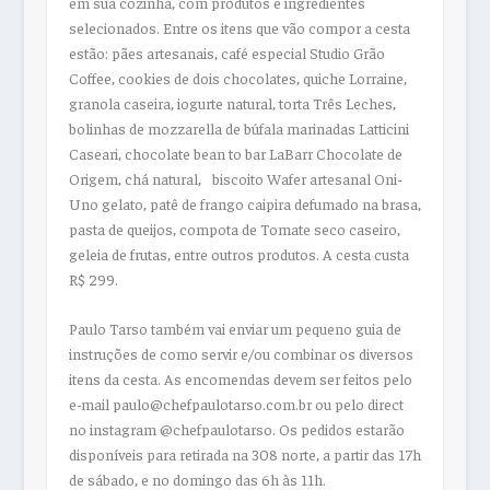
em sua cozinha, com produtos e ingredientes
selecionados. Entre os itens que vão compor a cesta
estão: pães artesanais, café especial Studio Grão
Coffee, cookies de dois chocolates, quiche Lorraine,
granola caseira, iogurte natural, torta Três Leches,
bolinhas de mozzarella de búfala marinadas Latticini
Caseari, chocolate bean to bar LaBarr Chocolate de
Origem, chá natural,⠀biscoito Wafer artesanal Oni-
Uno gelato, patê de frango caipira defumado na brasa,
pasta de queijos, compota de Tomate seco caseiro,
geleia de frutas, entre outros produtos. A cesta custa
R$ 299.
Paulo Tarso também vai enviar um pequeno guia de
instruções de como servir e/ou combinar os diversos
itens da cesta. As encomendas devem ser feitos pelo
e-mail paulo@chefpaulotarso.com.br ou pelo direct
no instagram @chefpaulotarso. Os pedidos estarão
disponíveis para retirada na 308 norte, a partir das 17h
de sábado, e no domingo das 6h às 11h.