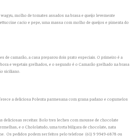
de wagyu, molho de tomates assados na brasa e queijo levemente
fettuccine cacio e pepe, uma massa com molho de queijos e pimenta do
 de camarão, a casa preparou dois prato especiais. O primeiro é a
bora e vegetais grelhados, e o segundo é o Camarão grelhado na brasa
 siciliano.
 oferece a deliciosa Polenta parmesana com grana padano e cogumelos
as deliciosas receitas: Bolo tres leches com mousse de chocolate
ermelhas, e o Chololatudo, uma torta búlgara de chocolate, nata
he. Os pedidos podem ser feitos pelo telefone
(
61) 9 9949-6878 ou