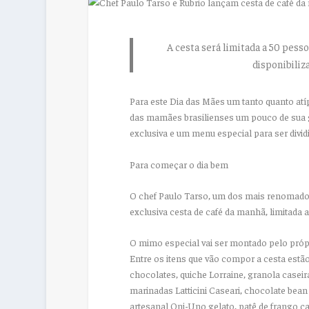
A cesta será limitada a 50 pess
disponibiliz
Para este Dia das Mães um tanto quanto atíp
das mamães brasilienses um pouco de sua 
exclusiva e um menu especial para ser divid
Para começar o dia bem
O chef Paulo Tarso, um dos mais renomados 
exclusiva cesta de café da manhã, limitada
O mimo especial vai ser montado pelo próp
Entre os itens que vão compor a cesta estão
chocolates, quiche Lorraine, granola caseira
marinadas Latticini Caseari, chocolate bean
artesanal Oni-Uno gelato, patê de frango c