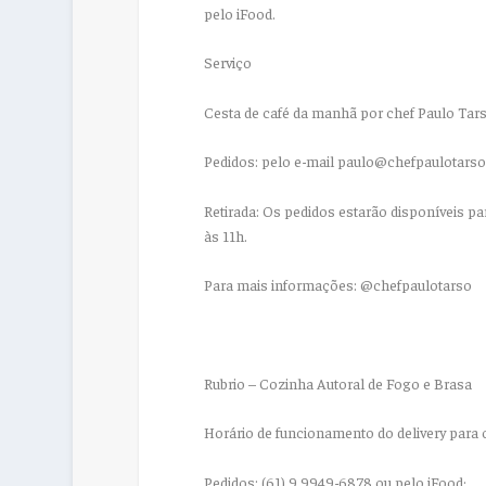
pelo iFood.
Serviço
Cesta de café da manhã por chef Paulo Tar
Pedidos:
pelo e-mail paulo@chefpaulotarso
Retirada:
Os pedidos estarão disponíveis par
às 11h.
Para mais informações:
@chefpaulotarso
Rubrio – Cozinha Autoral de Fogo e Brasa
Horário de funcionamento do delivery para 
Pedidos: (
61) 9 9949-6878 ou pelo iFood;