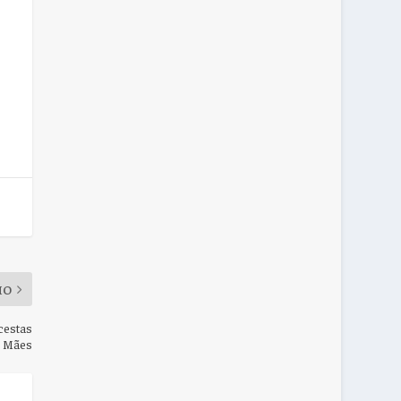
MO
cestas
s Mães