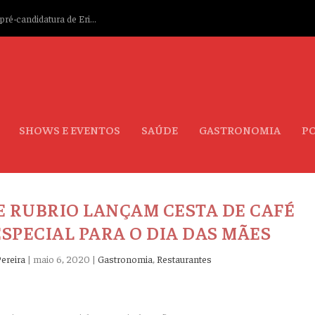
ré-candidatura de Eri...
SHOWS E EVENTOS
SAÚDE
GASTRONOMIA
PO
E RUBRIO LANÇAM CESTA DE CAFÉ
ESPECIAL PARA O DIA DAS MÃES
ereira
|
maio 6, 2020
|
Gastronomia
,
Restaurantes