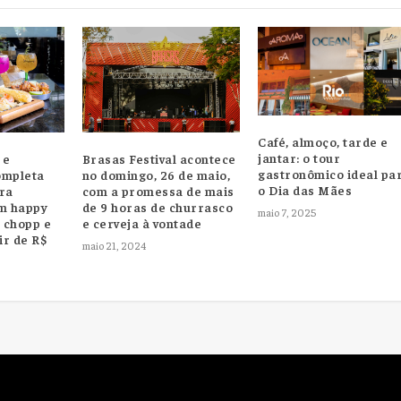
Café, almoço, tarde e
jantar: o tour
 e
Brasas Festival acontece
gastronômico ideal pa
ompleta
no domingo, 26 de maio,
o Dia das Mães
ra
com a promessa de mais
om happy
de 9 horas de churrasco
maio 7, 2025
, chopp e
e cerveja à vontade
ir de R$
maio 21, 2024