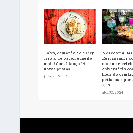
Mercearia Bar
Polvo, camarão ao curry,
Restaurante c
risoto de bacon e muito
um ano e celeb
mais! Contê lança 14
aniversário c
novos pratos
hour de drinks
junho 22, 2022
petiscos a part
7,99
abril 30, 2024