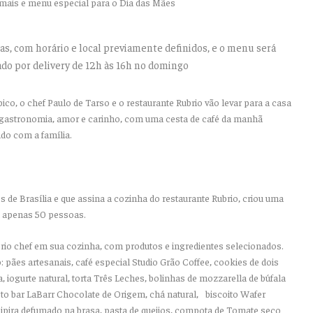
oas, com horário e local previamente definidos, e o menu será
ado por delivery de 12h às 16h no domingo
ico, o chef Paulo de Tarso e o restaurante Rubrio vão levar para a casa
gastronomia, amor e carinho, com uma cesta de café da manhã
ido com a família.
de Brasília e que assina a cozinha do restaurante Rubrio, criou uma
 a apenas 50 pessoas.
rio chef em sua cozinha, com produtos e ingredientes selecionados.
: pães artesanais, café especial Studio Grão Coffee, cookies de dois
, iogurte natural, torta Três Leches, bolinhas de mozzarella de búfala
 to bar LaBarr Chocolate de Origem, chá natural,⠀biscoito Wafer
aipira defumado na brasa, pasta de queijos, compota de Tomate seco