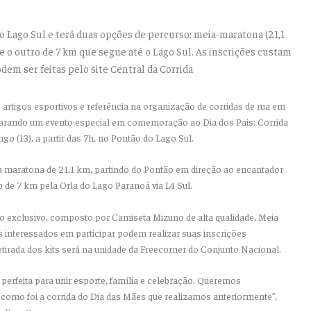
o Lago Sul e terá duas opções de percurso: meia-maratona (21,1
 e o outro de 7 km que segue até o Lago Sul. As inscrições custam
odem ser feitas pelo site Central da Corrida
artigos esportivos e referência na organização de corridas de rua em
eparando um evento especial em comemoração ao Dia dos Pais: Corrida
go (13), a partir das 7h, no Pontão do Lago Sul.
a maratona de 21,1 km, partindo do Pontão em direção ao encantador
o de 7 km pela Orla do Lago Paranoá via L4 Sul.
ção exclusivo, composto por Camiseta Mizuno de alta qualidade, Meia
s interessados em participar podem realizar suas inscrições
retirada dos kits será na unidade da Freecorner do Conjunto Nacional.
perfeita para unir esporte, família e celebração. Queremos
omo foi a corrida do Dia das Mães que realizamos anteriormente”,