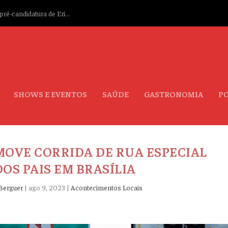
ré-candidatura de Eri...
SHOWS E EVENTOS
SAÚDE
GASTRONOMIA
PO
OVE CORRIDA DE RUA ESPECIAL
DOS PAIS EM BRASÍLIA
Berguer
|
ago 9, 2023
|
Acontecimentos Locais