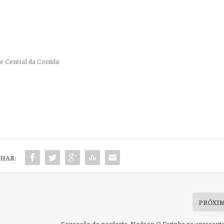
e Central da Corrida
HAR:
PRÓXI
Sensação do nordeste, Nadson O Ferinha se apresent