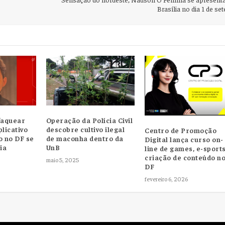
Brasília no dia 1 de s
faquear
Operação da Polícia Civil
licativo
descobre cultivo ilegal
Centro de Promoção
o no DF se
de maconha dentro da
Digital lança curso on-
ia
UnB
line de games, e-sports
criação de conteúdo n
maio 5, 2025
DF
fevereiro 6, 2026