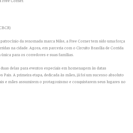
a Free Corner.
 (CBCR)
patrocínio da renomada marca Nike, a Free Corner tem sido uma força
idas na cidade. Agora, em parceria com o Circuito Brasília de Corrida
 única para os corredores e suas famílias.
a duas delas para eventos especiais em homenagem às datas
 Pais. A primeira etapa, dedicada às mães, já foi um sucesso absoluto
pais e mães assumirem o protagonismo e conquistarem seus lugares no