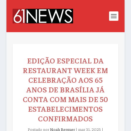
EDIÇÃO ESPECIAL DA
RESTAURANT WEEK EM
CELEBRAÇÃO AOS 65
ANOS DE BRASÍLIA JÁ
CONTA COM MAIS DE 50
ESTABELECIMENTOS
CONFIRMADOS
Postado por
Noah Berguer
|
mar 31, 2025
|