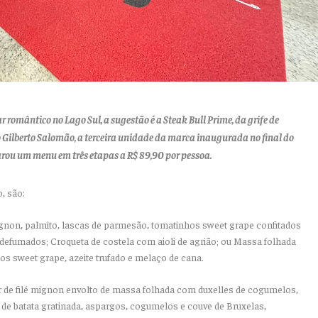
romântico no Lago Sul, a sugestão é a Steak Bull Prime, da grife de
o Gilberto Salomão, a terceira unidade da marca inaugurada no final do
rou um menu em três etapas a R$ 89,90 por pessoa.
, são:
mignon, palmito, lascas de parmesão, tomatinhos sweet grape confitados
defumados; Croqueta de costela com aioli de agrião; ou Massa folhada
hos sweet grape, azeite trufado e melaço de cana.
r de filé mignon envolto de massa folhada com duxelles de cogumelos,
e batata gratinada, aspargos, cogumelos e couve de Bruxelas,