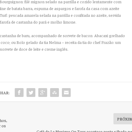
 Bourguignon: filé mignon selado na parrilla e cozido lentamente com
ine de batata barra, espuma de aspargos e farofa da casa com azeite
urf: pescada amarela selada na parrilla e confitada no azeite, servida
arofa de castanha do pará e molho limone.
e castanha de baru, acompanhado de sorvete de bacon Abacaxi grelhado
 coco; ou Bolo gelado da tia Nelma – receita da tia do chef Frazão: um
sorvete de doce de leite e creme inglês.
HAR:
PRÓXI
hos,
r os
Café de La Musique On Tour acontece neste sábado na