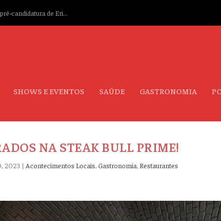
ré-candidatura de Eri...
SHOWS E EVENTOS
SAÚDE
GASTRONOMIA
PO
ADOS NA STEAK BULL PRIME!
9, 2023
|
Acontecimentos Locais
,
Gastronomia
,
Restaurantes