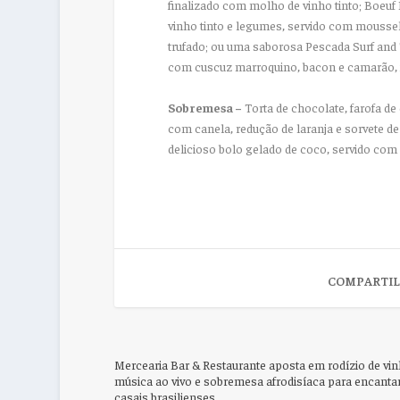
finalizado com molho de vinho tinto; Boeuf
vinho tinto e legumes, servido com moussel
trufado; ou uma saborosa Pescada Surf and T
com cuscuz marroquino, bacon e camarão, f
Sobremesa –
Torta de chocolate, farofa d
com canela, redução de laranja e sorvete de
delicioso bolo gelado de coco, servido com 
COMPARTIL
Mercearia Bar & Restaurante aposta em rodízio de vin
música ao vivo e sobremesa afrodisíaca para encanta
casais brasilienses