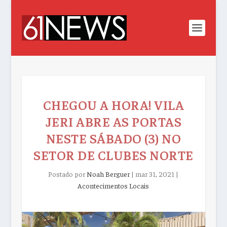
CHEGOU A HORA! VILA
JERI ABRE AS PORTAS
NESTE SÁBADO (3) NO
SETOR DE CLUBES NORTE
Postado por
Noah Berguer
|
mar 31, 2021
|
Acontecimentos Locais