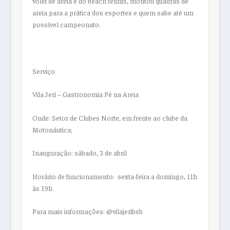
vôlei de areia e do beach tennis, montou quadras de
areia para a prática dos esportes e quem sabe até um
possível campeonato.
Serviço
Vila Jeri – Gastronomia Pé na Areia
Onde: Setor de Clubes Norte, em frente ao clube da
Motonáutica;
Inauguração: sábado, 3 de abril
Horário de funcionamento: sexta-feira a domingo, 11h
às 19h
Para mais informações: @vilajeribsb