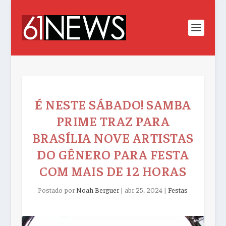
É NESTE SÁBADO! SAMBA
PRIME TRAZ PARA
BRASÍLIA NOVE ARTISTAS
DO GÊNERO PARA FESTA
COM MAIS DE 12 HORAS
Postado por
Noah Berguer
|
abr 25, 2024
|
Festas