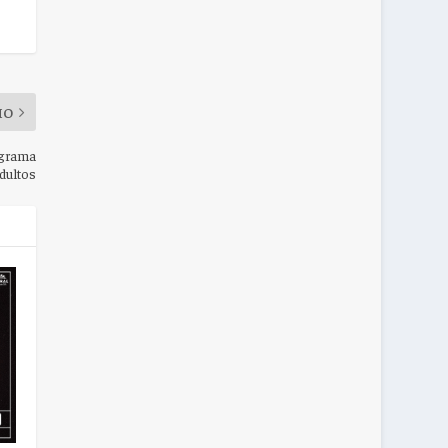
MO
ograma
dultos