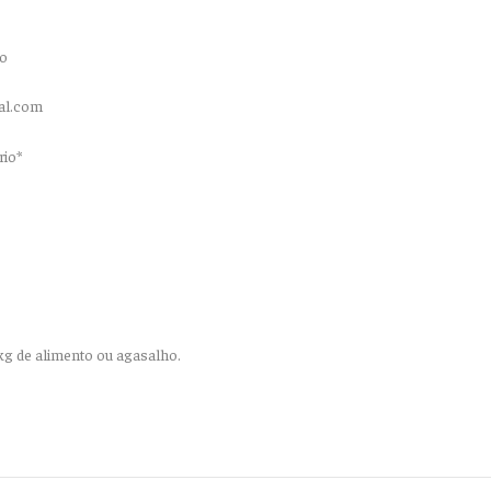
to
tal.com
rio*
kg de alimento ou agasalho.