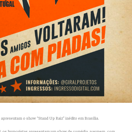
o apresentam o show “Stand Up Raiz” inédito em Brasília.
il, os humoristas apresentam um show de comédia, pasmem, com