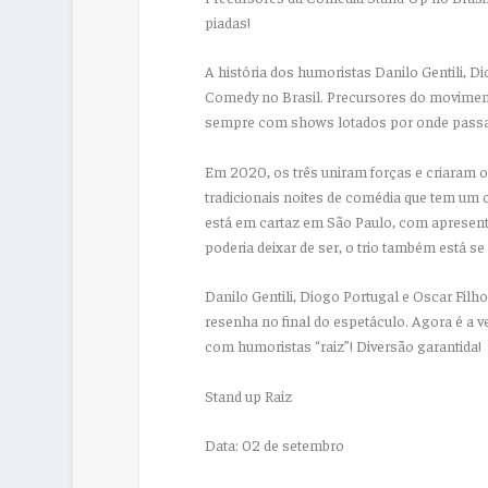
piadas!
A história dos humoristas Danilo Gentili, D
Comedy no Brasil. Precursores do moviment
sempre com shows lotados por onde pass
Em 2020, os três uniram forças e criaram o
tradicionais noites de comédia que tem um o
está em cartaz em São Paulo, com aprese
poderia deixar de ser, o trio também está 
Danilo Gentili, Diogo Portugal e Oscar Fil
resenha no final do espetáculo. Agora é a v
com humoristas “raiz”! Diversão garantida!
Stand up Raiz
Data: 02 de setembro