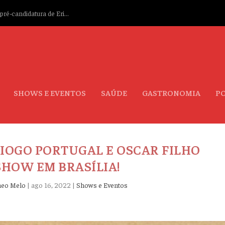
ré-candidatura de Eri...
SHOWS E EVENTOS
SAÚDE
GASTRONOMIA
PO
DIOGO PORTUGAL E OSCAR FILHO
HOW EM BRASÍLIA!
heo Melo
|
ago 16, 2022
|
Shows e Eventos