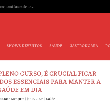
ré-candidatura de Eri...
SHOWS E EVENTOS
SAÚDE
GASTRONOMIA
PO
PLENO CURSO, É CRUCIAL FICAR
DOS ESSENCIAIS PARA MANTER A
SAÚDE EM DIA
por
Jade Mesquita
|
jan 2, 2025
|
Saúde