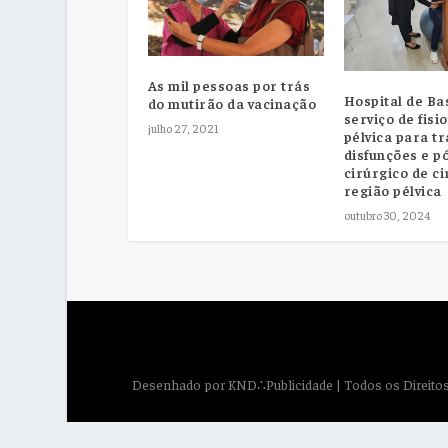
As mil pessoas por trás
Hospital de Ba
do mutirão da vacinação
serviço de fisi
julho 27, 2021
pélvica para tr
disfunções e p
cirúrgico de ci
região pélvica
outubro 30, 2024
Desenhado por
KND∴Publicidade
| Todos os Direit