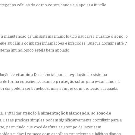
oteger as células do corpo contra danos e a apoiar a função
ra a manutenção de um sistema imunológico saudável. Durante o sono, o
s que ajudam a combater inflamações e infecções. Busque dormir entre
7
istema imunológico esteja bem apoiado.
odução de
vitamina D
, essencial para a regulação do sistema
sso de forma consciente, usando
proteção solar
para evitar danos à
por dia podem ser benéficos, mas sempre com proteção adequada.
a, é vital dar atenção à
alimentação balanceada
, ao
sono de
e
. Essas práticas simples podem significativamente contribuir para a
e, permitindo que você desfrute seu tempo de lazer sem
vida saudável começa com escolhas conscientes e hábitos diários.