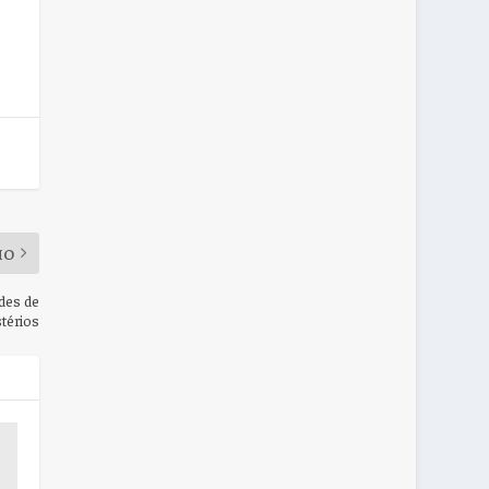
MO
ades de
térios