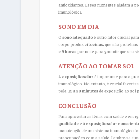
antioxidantes. Esses nutrientes ajudam a pr
imunológica.
SONO EM DIA
O
sono adequado
é outro fator crucial pa
corpo produz
citocinas
, que são proteína
e 9 horas
por noite para garantir que seu s
ATENÇÃO AO TOMAR SOL
A
exposição solar
é importante para a pr
imunológico. No entanto, é crucial fazer i
pele.
15 a 30 minutos
de exposição ao sol 
CONCLUSÃO
Para aproveitar as férias com saúde e energi
qualidade
e à
exposição solar conscient
manutenção de um sistema imunológico fort
preocupações com a saúde. Lembre-se, uma 