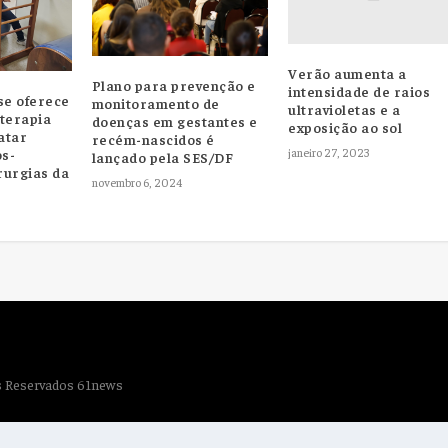
Verão aumenta a
Plano para prevenção e
intensidade de raios
se oferece
monitoramento de
ultravioletas e a
oterapia
doenças em gestantes e
exposição ao sol
atar
recém-nascidos é
janeiro 27, 2023
ós-
lançado pela SES/DF
rurgias da
novembro 6, 2024
os Reservados 61news