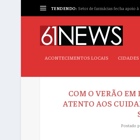
TENDENDO:
Setor de farmácias fecha apoio à p
ACONTECIMENTOS LOCAIS
CIDADES
COM O VERÃO EM 
ATENTO AOS CUIDA
Postado 