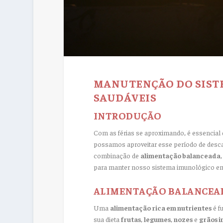
MANUTENÇÃO DO SIST
SAUDÁVEIS
INTRODUÇÃO
Com as férias se aproximando, é essencial 
possamos aproveitar esse período de desc
combinação de
alimentação balanceada
para manter nosso sistema imunológico e
ALIMENTAÇÃO BALANCEA
Uma
alimentação rica em nutrientes
é f
sua dieta
frutas
,
legumes
,
nozes
e
grãos i