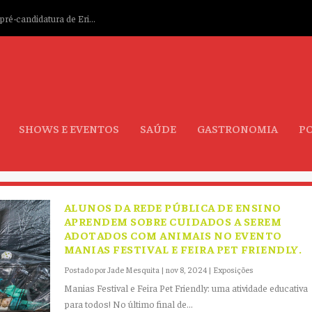
ré-candidatura de Eri...
SHOWS E EVENTOS
SAÚDE
GASTRONOMIA
PO
ALUNOS DA REDE PÚBLICA DE ENSINO
APRENDEM SOBRE CUIDADOS A SEREM
ADOTADOS COM ANIMAIS NO EVENTO
MANIAS FESTIVAL E FEIRA PET FRIENDLY.
Postado por
Jade Mesquita
|
nov 8, 2024
|
Exposições
Manias Festival e Feira Pet Friendly: uma atividade educativa
para todos! No último final de...