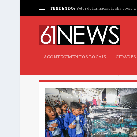
TENDENDO:
Setor de farmácias fecha apoio à p
ACONTECIMENTOS LOCAIS
CIDADES
CATEGORIA:
EXPOSIÇÕES