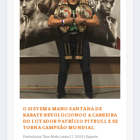
O SISTEMA MANO SANTANA DE
KARATE REVOLUCIONOU A CARREIRA
DO LUTADOR PATRÍCIO PITBULL E SE
TORNA CAMPEÃO MUNDIAL.
Postado por
Theo Melo
|
maio 17, 2019
|
Esporte