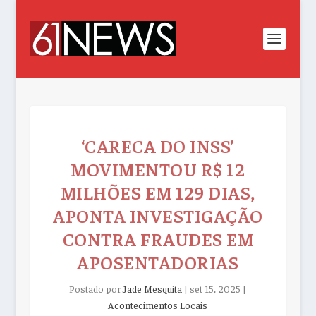
‘CARECA DO INSS’
MOVIMENTOU R$ 12
MILHÕES EM 129 DIAS,
APONTA INVESTIGAÇÃO
CONTRA FRAUDES EM
APOSENTADORIAS
Postado por
Jade Mesquita
|
set 15, 2025
|
Acontecimentos Locais